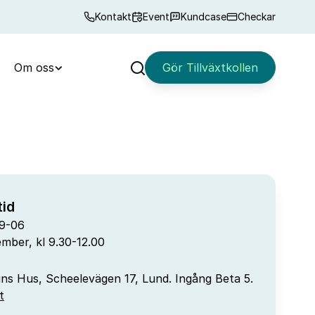
Kontakt
Event
Kundcase
Checkar
Om oss
Gör Tillväxtkollen
Sök
id
9-06
mber, kl 9.30-12.00
ins Hus, Scheelevägen 17, Lund. Ingång Beta 5.
t