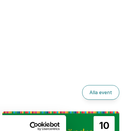
Alla event
10