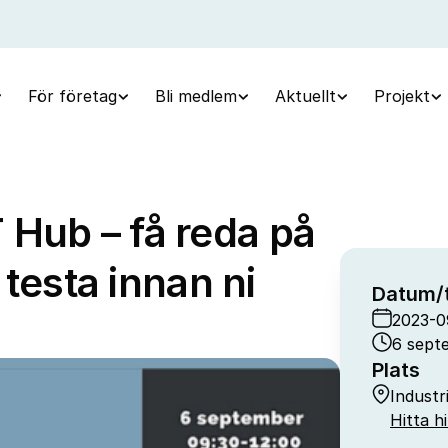
För företag
Bli medlem
Aktuellt
Projekt
 Hub – få reda på
 testa innan ni
Datum/t
2023-0
6 septe
Plats
Industr
Hitta hi