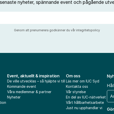
 senaste nyheter, spännande event och pågående utve
Genom att prenumerera godkänner du vår
integritetspolicy
Event, aktuellt & inspiration
Om oss
Nyh
De ville utvecklas – så hjälpte vi till
Läs mer om IUC Syd
Hål
Kommande event
Kontakta oss
Våra medlemmar & partner
Vår styrelse
E-
Nyheter
En del av IUC-nätverket
pos
tion
Vårt hållbarhetsarbete
Just nu upphandlar vi
Gör