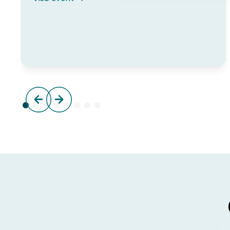
Open
Lab
Day
hos
IUC
Syd