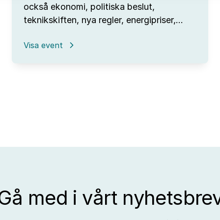
också ekonomi, politiska beslut,
teknikskiften, nya regler, energipriser,…
:
Visa event
Omvärldsanalys
–
från
trendspaning
till
affärsutveckling
Gå med i vårt nyhetsbre