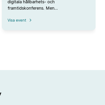
digitala hållbarhets- och
framtidskonferens. Men…
:
Visa event
A
Sustainable
Tomorrow
kommer
till
IUC
Syd
v