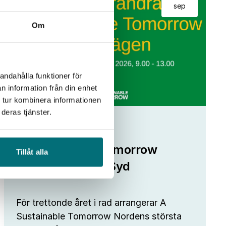
sep
Om
andahålla funktioner för
n information från din enhet
 tur kombinera informationen
deras tjänster.
Fokus Tillväxt
A Sustainable Tomorrow
Tillåt alla
kommer till IUC Syd
För trettonde året i rad arrangerar A
Sustainable Tomorrow Nordens största