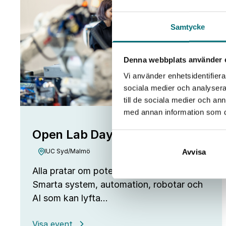
aug
Samtycke
Denna webbplats använder 
Vi använder enhetsidentifierar
sociala medier och analysera 
till de sociala medier och a
med annan information som du 
Open Lab Day hos IUC Syd
IUC Syd/Malmö
Avvisa
Alla pratar om potentialen i ny teknik.
Smarta system, automation, robotar och
AI som kan lyfta…
:
Visa event