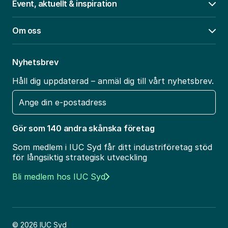
Event, aktuellt & inspiration
Öpp
Om oss
Öpp
Nyhetsbrev
Håll dig uppdaterad – anmäl dig till vårt nyhetsbrev.
E-
post
Gör som 140 andra skånska företag
Som medlem i IUC Syd får ditt industriföretag stöd
för långsiktig strategisk utveckling
Bli medlem hos IUC Syd
© 2026 IUC Syd