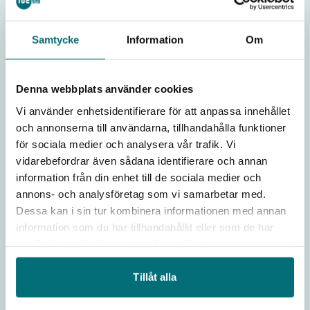
Samtycke
Information
Om
Denna webbplats använder cookies
Livsmedel
Vi använder enhetsidentifierare för att anpassa innehållet
och annonserna till användarna, tillhandahålla funktioner
Mat är livsnödvändigt bränsle för
för sociala medier och analysera vår trafik. Vi
kroppen, men även minnen, innovation
vidarebefordrar även sådana identifierare och annan
och arbetstillfällen!
information från din enhet till de sociala medier och
En stor del av all mat i Sverige kommer
annons- och analysföretag som vi samarbetar med.
från Skåne. Samtidigt är det stor brist på
Dessa kan i sin tur kombinera informationen med annan
information som du har tillhandahållit eller som de har
kompetens inom många av alla de yrken
samlat in när du har använt deras tjänster.
som krävs för att vi ska få mat på borden.
Därför vill vi lyfta de yrken som finns och
Tillåt alla
inspirera fler unga till utbildning och jobb
inom