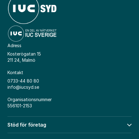
Adress
Kosterögatan 15
211 24, Malmö
Kontakt
0733-44 80 80
info@iucsyd.se
Organisationsnummer
556101-2153
Stöd för företag
Öpp