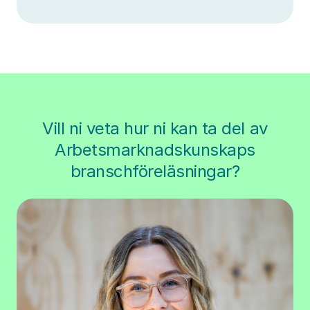
Vill ni veta hur ni kan ta del av
Arbetsmarknadskunskaps
branschföreläsningar?