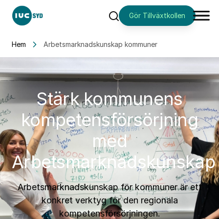
Gör Tillväxtkollen
Sök
Hem
Arbetsmarknadskunskap kommuner
Stärk kommunens
kompetensförsörjning
med
Arbetsmarknadskunskap
Arbetsmarknadskunskap för kommuner är ett
konkret verktyg för den regionala
kompetensförsörjningen.