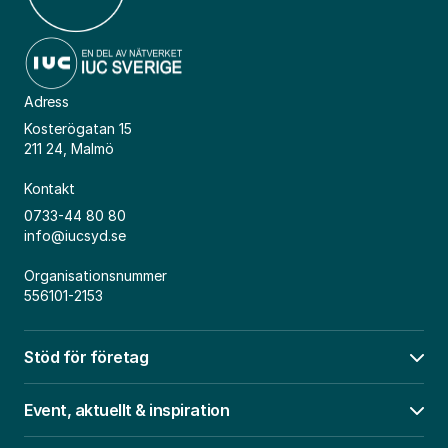
Adress
Kosterögatan 15
211 24, Malmö
Kontakt
0733-44 80 80
info@iucsyd.se
Organisationsnummer
556101-2153
Stöd för företag
Öpp
Event, aktuellt & inspiration
Öpp