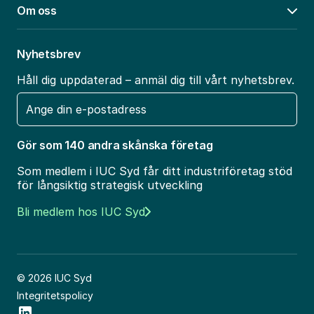
Om oss
Öpp
Nyhetsbrev
Håll dig uppdaterad – anmäl dig till vårt nyhetsbrev.
E-
post
Gör som 140 andra skånska företag
Som medlem i IUC Syd får ditt industriföretag stöd
för långsiktig strategisk utveckling
Bli medlem hos IUC Syd
© 2026 IUC Syd
Integritetspolicy
Social Icon