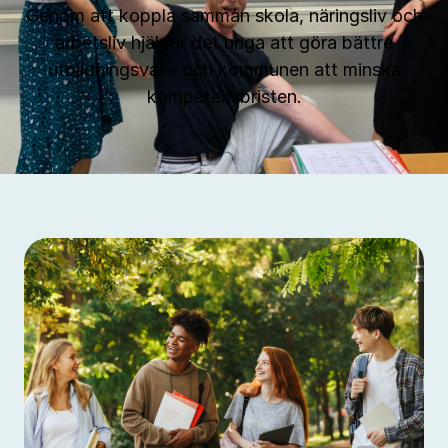
Genom att koppla samman skola, näringsliv och
arbetsliv hjälper det unga att göra bättre
utbildningsval – och kommunen att minska
kompetensbristen.