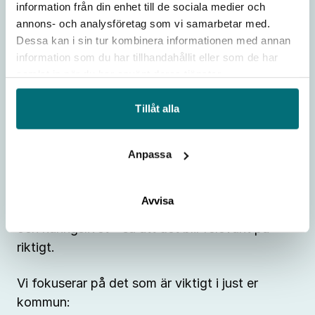
information från din enhet till de sociala medier och
annons- och analysföretag som vi samarbetar med.
Dessa kan i sin tur kombinera informationen med annan
information som du har tillhandahållit eller som de har
samlat in när du har använt deras tjänster.
Gör arbetslivet synligt – på
Tillåt alla
riktigt
Anpassa
Arbetsmarknadskunskap kopplar ihop skolan
med lokala arbetsgivare.
Avvisa
Innehållet tas fram i samarbete med kommunen
och näringslivet – så att det blir relevant på
riktigt.
Vi fokuserar på det som är viktigt i just er
kommun: