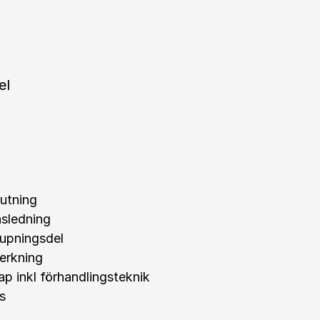
el
rutning
nsledning
jupningsdel
verkning
p inkl förhandlingsteknik
s