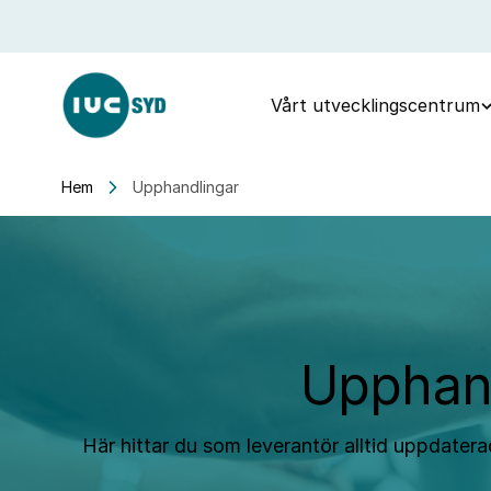
Vårt utvecklingscentrum
Hem
Upphandlingar
Upphand
Här hittar du som leverantör alltid uppdate