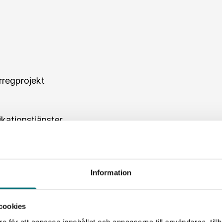
erregprojekt
kationstjänster
 leverantörskedjeutveckling och organisationsutvecklin
Information
cookies
ing
e för att anpassa innehållet och annonserna till användarna, tillh