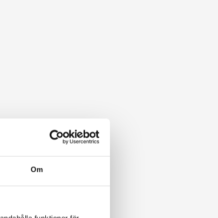
g för tillväxtbolag
Om
andahålla funktioner för