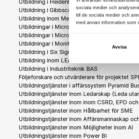
Utbildning i Heidenhain programmering
sociala medier och analysera 
Utbildning i Gibbscam för svarv
till de sociala medier och a
Utbildning inom Medarbetarskap och engage
med annan information som du 
Utbildningar i Microsoft 365
Utbildningar i Microsoft Copilot
Utbildningar i Monitor
Avvisa
Utbildning i Six Sigma
Utbildning inom LEAN
Utbildning i Industriteknik BAS
Följeforskare och utvärderare för projektet SP
Utbildningstjänster i affärssystem Pyramid Bu
Utbildningstjänster inom Ledarskap (Leda utan
Utbildningstjänster inom inom CSRD, EPD oc
Utbildningstjänster inom Hållbarhet för SME
Utbildningstjänster inom Affärsmannaskap och 
Utbildningstjänster inom Möjligheter inom AI
Utbildningstjänster inom Power BI