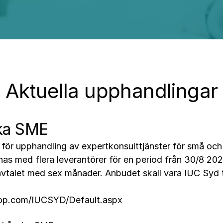
Aktuella upphandlingar
ska SME
 för upphandling av expertkonsulttjänster för små oc
ecknas med flera leverantörer för en period från 30/8 20
avtalet med sex månader. Anbudet skall vara IUC Syd 
rop.com/IUCSYD/Default.aspx