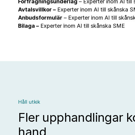
Förfrågningsunderlag
– Experter inom AI til
Avtalsvillkor –
Experter inom AI till skånska 
Anbudsformulär
– Experter inom AI till skån
Bilaga –
Experter inom AI till skånska SME
Håll utkik
Fler upphandlingar 
hand