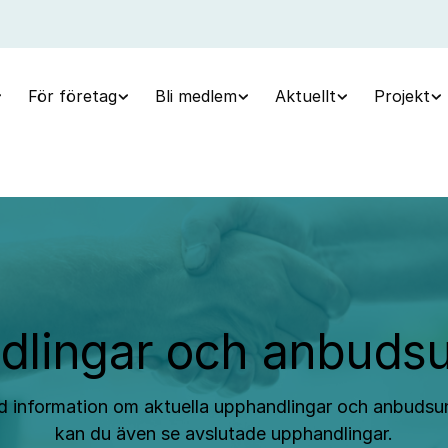
För företag
Bli medlem
Aktuellt
Projekt
lingar och anbuds
rad information om aktuella upphandlingar och anbuds
kan du även se avslutade upphandlingar.