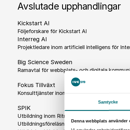
Avslutade upphandlingar
Kickstart AI
Följeforskare för Kickstart AI
Interreg AI
Projektledare inom artificiell intelligens för Int
Big Science Sweden
Ramavtal för webbplats- och digitala kommuni
Fokus Tillväxt
Konsulttjänster inom affärs-, produktions- och
Samtycke
SPIK
Utbildning inom Ritningsläsning
Denna webbplats använder 
Utbildningsföreläsning om EU’s maskinförordn
Vi använder enhetsidentifierar