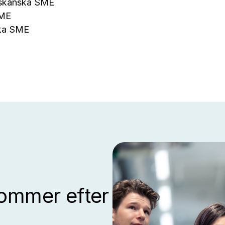
l skånska SME
SME
ska SME
kommer efter