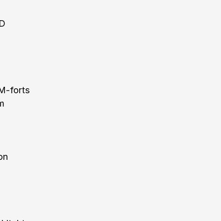
AD
M-forts
em
on