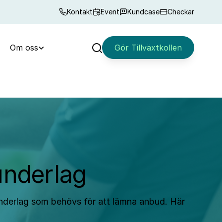
Kontakt
Event
Kundcase
Checkar
Om oss
Gör Tillväxtkollen
Sök
underlag
underlag som behövs för att lämna anbud. Här