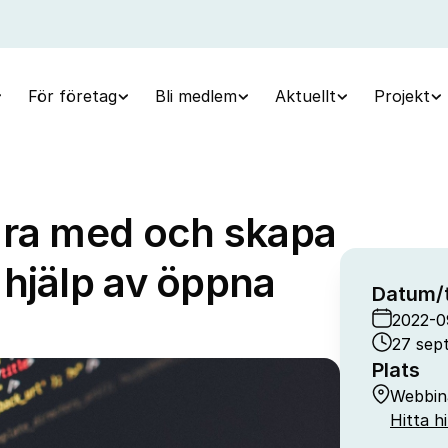
För företag
Bli medlem
Aktuellt
Projekt
ara med och skapa
 hjälp av öppna
Datum/t
2022-0
27 sept
Plats
Webbin
Hitta hi