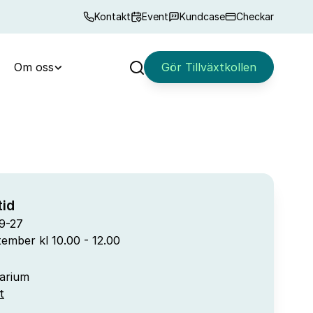
Kontakt
Event
Kundcase
Checkar
Om oss
Gör Tillväxtkollen
Sök
id
9-27
ember kl 10.00 - 12.00
arium
t