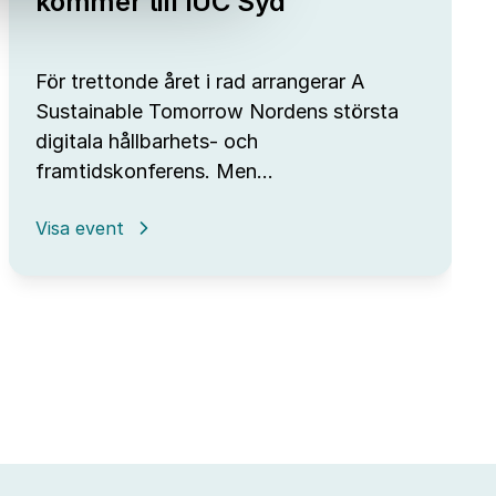
kommer till IUC Syd
För trettonde året i rad arrangerar A
Sustainable Tomorrow Nordens största
digitala hållbarhets- och
framtidskonferens. Men…
:
Visa event
A
Sustainable
Tomorrow
kommer
till
IUC
Syd