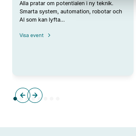
Alla pratar om potentialen i ny teknik.
Smarta system, automation, robotar och
AI som kan lyfta…
:
Visa event
Open
Lab
Day
hos
IUC
Syd