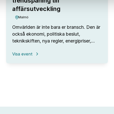
trendspaning till
affärsutveckling
Malmö
Omvärlden är inte bara er bransch. Den är
också ekonomi, politiska beslut,
teknikskiften, nya regler, energipriser,…
:
Visa event
Omvärldsanalys
–
från
trendspaning
till
affärsutveckling