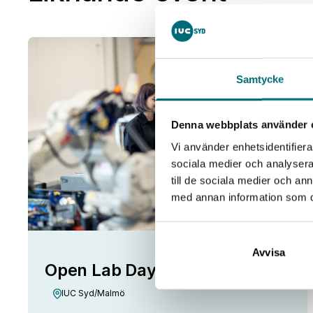
25
Samtycke
aug
Denna webbplats använder 
Vi använder enhetsidentifierar
sociala medier och analysera 
till de sociala medier och a
med annan information som du 
Avvisa
Open Lab Day hos IUC Syd
IUC Syd/Malmö