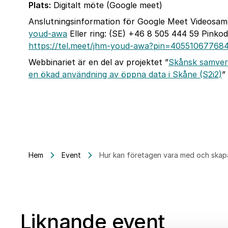
Plats:
Digitalt möte (Google meet)
Anslutningsinformation för Google Meet Videosam
youd-awa
Eller ring: ‪(SE) +46 8 505 444 59 Pinko
https://tel.meet/jhm-youd-awa?pin=40551067768
Webbinariet är en del av projektet ”
Skånsk samverk
en ökad användning av öppna data i Skåne (S2i2)
”
Hem
Event
Hur kan företagen vara med och skap
Liknande event