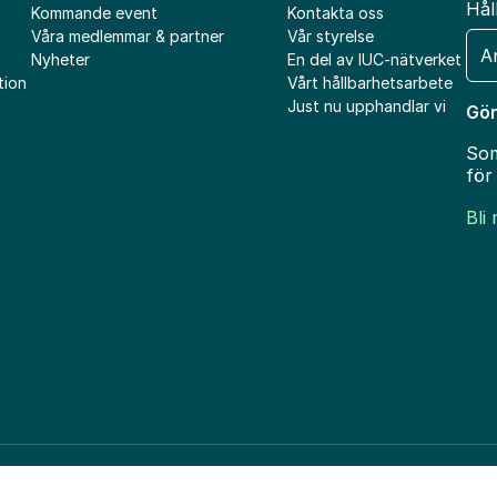
Hål
Kommande event
Kontakta oss
Våra medlemmar & partner
Vår styrelse
E-
Nyheter
En del av IUC-nätverket
pos
tion
Vårt hållbarhetsarbete
Just nu upphandlar vi
Gör
Som
för
Bli