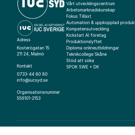
Vårt utvecklingscentrum
Arbetsmarknadskunskap
Fokus Tilläxt
Automation & uppkopplad produk
Kompetensutveckling
Kickstart AI företag
Adress
Produktionslyftet
Diploma onlineutbildningar
Kosterögatan 15
211 24, Malmö
Teknikcollege Skåne
Stöd att söka
Kontakt
SPOK SWE + DK
0733-44 80 80
info@iucsyd.se
Organisationsnummer
556101-2153
© 2026 IUC Syd
Integritetspolicy