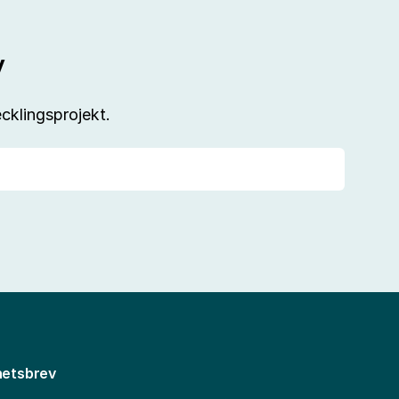
v
cklingsprojekt.
etsbrev