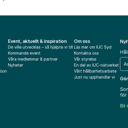
Event, aktuellt & inspiration
Om oss
Nyh
De ville utvecklas – så hjälpte vi till
Läs mer om IUC Syd
Hål
Kommande event
Kontakta oss
Våra medlemmar & partner
Vår styrelse
E-
Nyheter
En del av IUC-nätverket
pos
tion
Vårt hållbarhetsarbete
Just nu upphandlar vi
Gör
Som
för
Bli