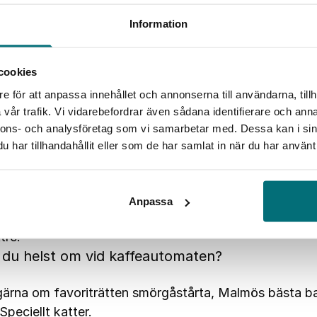
Information
 att göra i rollen som kommunikatör i
dskunskap?
cookies
st att möta massor av elever i skolan som snart förvä
e för att anpassa innehållet och annonserna till användarna, tillh
n klassiska frågan ”Vad vill du bli när du blir stor?”. M
vår trafik. Vi vidarebefordrar även sådana identifierare och anna
ll att se framtidens arbetsmarknad som spännande och
nnons- och analysföretag som vi samarbetar med. Dessa kan i sin
har tillhandahållit eller som de har samlat in när du har använt 
st fram emot?
ot att förhoppningsvis kunna inspirera barn och ungdo
Anpassa
ranscher för att i förlängningen rädda världen! Eller o
tre.
r du helst om vid kaffeautomaten?
gärna om favoriträtten smörgåstårta, Malmös bästa bar 
 Speciellt katter.