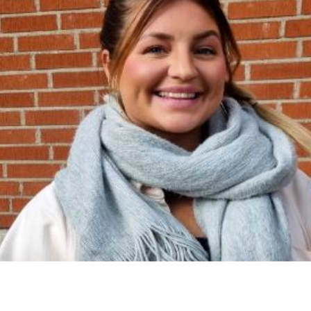
lorén välkommen till oss på IUC Syd. Linda kommer arbeta
arbetsmarknadskunskap.