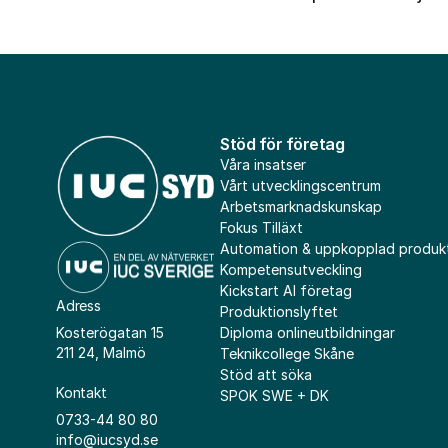
Stöd för företag
Våra insatser
Vårt utvecklingscentrum
Arbetsmarknadskunskap
Fokus Tilläxt
Automation & uppkopplad produk
Kompetensutveckling
Kickstart AI företag
Adress
Produktionslyftet
Diploma onlineutbildningar
Kosterögatan 15
211 24, Malmö
Teknikcollege Skåne
Stöd att söka
Kontakt
SPOK SWE + DK
0733-44 80 80
info@iucsyd.se