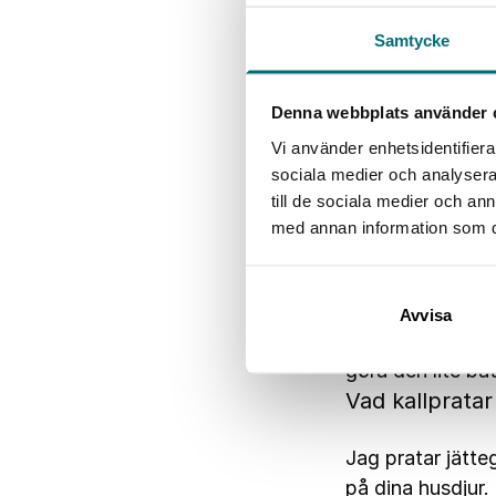
Samtycke
Vad kommer du
arbetsmarkna
Denna webbplats använder 
Jag kommer främ
Vi använder enhetsidentifierar
och en plan på de
sociala medier och analysera 
ge motivation ti
till de sociala medier och a
möjligheter.
med annan information som du 
Vad ser du me
Jag ser fram em
Avvisa
jobb inom bristb
göra den lite bät
Vad kallprata
Jag pratar jätte
på dina husdjur.