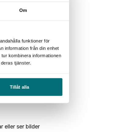
Om
ntas ha ett svar
andahålla funktioner för
in uppgift är att
n information från din enhet
 full av
 tur kombinera informationen
deras tjänster.
mar att välja
Tillåt alla
kej, åtminstone
eller ser bilder