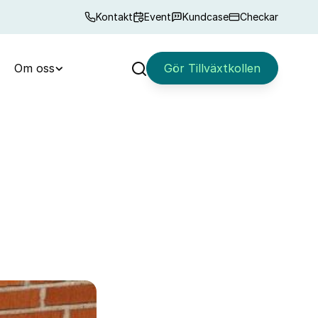
Kontakt
Event
Kundcase
Checkar
Om oss
Gör Tillväxtkollen
Sök