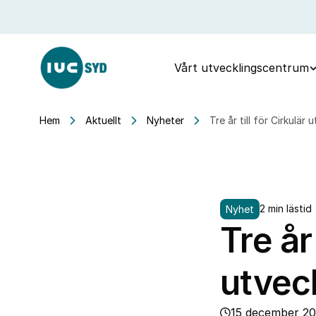
Vårt utvecklingscentrum
Hem
Aktuellt
Nyheter
Tre år till för Cirkulär
2 min lästid
Nyhet
Tre år 
utvec
15 december 2