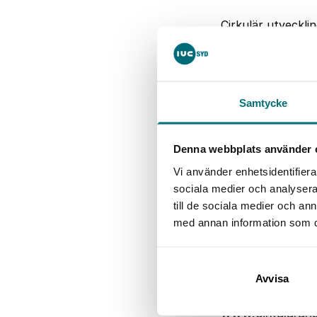
Cirkulär utvecklin
årsskiftet. Men al
Europeiska Regio
Tillsammans med 
Cirkulär utveckli
Samtycke
Kärnan i Cirkulä
produktion, som 
Denna webbplats använder 
driva på normskif
Vi använder enhetsidentifierar
fram emot vi un
sociala medier och analysera 
erfarenheterna o
till de sociala medier och a
skapar flera br
med annan information som du 
säger
Samir Hal
Cirkulära utvec
livsmedelsvärde
Avvisa
science och fram
www.cirkularah