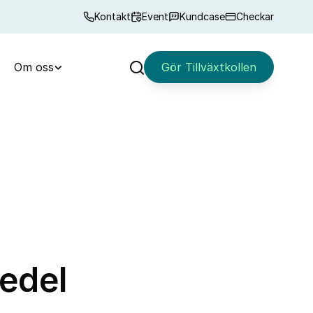
Kontakt
Event
Kundcase
Checkar
Om oss
Gör Tillväxtkollen
Sök
medel