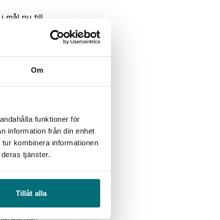
 mål nu till
fått stöd från
ommande tre år.
tspartner går
Om
ådande linjära
ch i stället
ärer. – Jag ser
andahålla funktioner för
 avstamp från
n information från din enhet
ra lösningar och
 tur kombinera informationen
iell symbios,
deras tjänster.
ojektägare.
nom
strin, life
Tillåt alla
utkik på
 lärdomar.