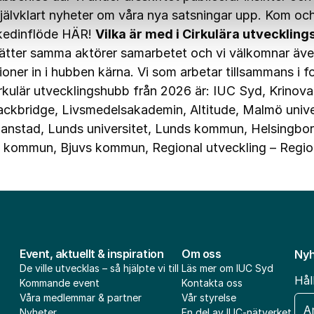
jälvklart nyheter om våra nya satsningar upp. Kom och
kedinflöde HÄR!
Vilka är med i Cirkulära utvecklin
tsätter samma aktörer samarbetet och vi välkomnar äve
ioner in i hubben kärna. Vi som arbetar tillsammans i f
rkulär utvecklingshubb från 2026 är:
IUC Syd
,
Krinova
ackbridge
,
Livsmedelsakademin
,
Altitude
,
Malmö unive
ianstad
,
Lunds universitet
,
Lunds kommun
,
Helsingbor
s kommun
,
Bjuvs kommun
,
Regional utveckling – Regi
Event, aktuellt & inspiration
Om oss
Nyh
De ville utvecklas – så hjälpte vi till
Läs mer om IUC Syd
Hål
Kommande event
Kontakta oss
Våra medlemmar & partner
Vår styrelse
E-
Nyheter
En del av IUC-nätverket