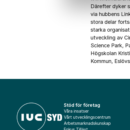
Därefter dyker s
via hubbens Lin
stora delar for
starka organisat
utveckling av Ci
Science Park
,
P
Högskolan Krist
Kommun
,
Eslöv
Stöd för företag
Våra insatser
Vårt utvecklingscentrum
Arbetsmarknadskunskap
Fokus Tilläxt