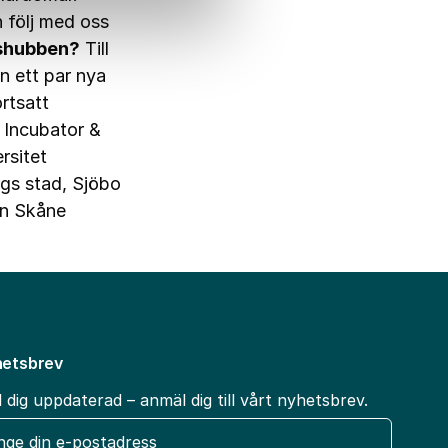
 följ med oss
gshubben?
Till
n ett par nya
ortsatt
 Incubator &
rsitet
gs stad
,
Sjöbo
on Skåne
etsbrev
l dig uppdaterad – anmäl dig till vårt nyhetsbrev.