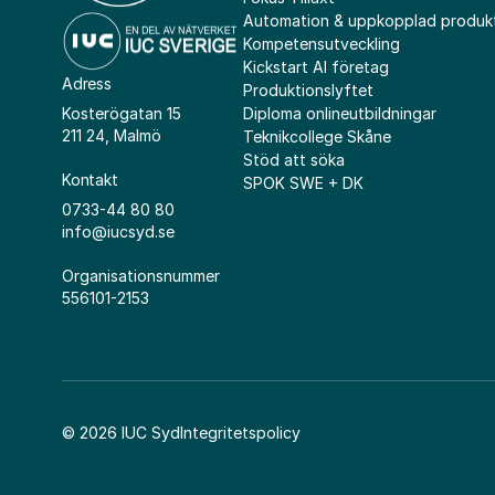
Automation & uppkopplad produk
Kompetensutveckling
Kickstart AI företag
Adress
Produktionslyftet
Diploma onlineutbildningar
Kosterögatan 15
211 24, Malmö
Teknikcollege Skåne
Stöd att söka
Kontakt
SPOK SWE + DK
0733-44 80 80
info@iucsyd.se
Organisationsnummer
556101-2153
© 2026 IUC Syd
Integritetspolicy