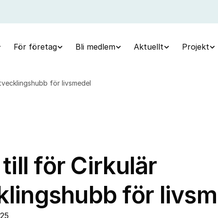
För företag
Bli medlem
Aktuellt
Projekt
 utvecklingshubb för livsmedel
till för Cirkulär
klingshubb för livs
025