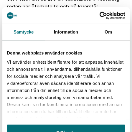
redan har återbetalts och då kvarstår
huvuddelen av företagens direkt valda
investeringar. Dessutom har Robotlyftet
bidragit med ökad sysselsättning och stärkt
Samtycke
Information
Om
kompetens hos företag, integratörer, experter
och projektledare. Statens investering i
Denna webbplats använder cookies
Robotlyftet visar på en god återbetalning till
samhället, säger Martin Hedman, projektledare
Vi använder enhetsidentifierare för att anpassa innehållet
och annonserna till användarna, tillhandahålla funktioner
Robotlyftet, IUC Sverige.
LÄS MER HÄR
för sociala medier och analysera vår trafik. Vi
Robotlyftet är en del av
Tillväxtverkets
uppdrag
vidarebefordrar även sådana identifierare och annan
inom regeringens nationella program Smart
information från din enhet till de sociala medier och
industri. Satsningen på 100 miljoner kronor ska ge
annons- och analysföretag som vi samarbetar med.
möjligheter till ökad automatisering/robotisering i ca
Dessa kan i sin tur kombinera informationen med annan
4 500 små och medelstora industriföretag i Sverige.
information som du har tillhandahållit eller som de har
IUC-nätverket gör insatser inom Robotlyftet i
samlat in när du har använt deras tjänster.
samverkan med Automation Region, Robotdalen,
RISE och SWIRA.