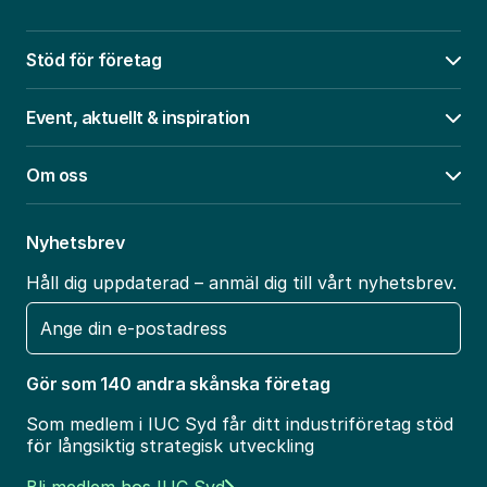
Stöd för företag
Öpp
Event, aktuellt & inspiration
Öpp
Om oss
Öpp
Nyhetsbrev
Håll dig uppdaterad – anmäl dig till vårt nyhetsbrev.
E-
post
Gör som 140 andra skånska företag
Som medlem i IUC Syd får ditt industriföretag stöd
för långsiktig strategisk utveckling