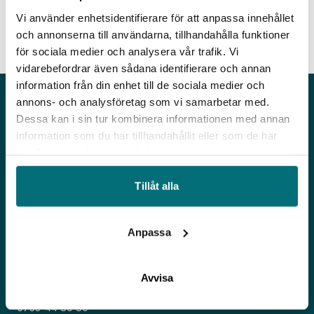
MER HÄR
om checkarna, vem som kan söka
Vi använder enhetsidentifierare för att anpassa innehållet
och hur man ansöker. Kontakt på IUC Syd:
och annonserna till användarna, tillhandahålla funktioner
Linda Håkansson,
linda.hakansson@iucsyd.se
för sociala medier och analysera vår trafik. Vi
vidarebefordrar även sådana identifierare och annan
information från din enhet till de sociala medier och
annons- och analysföretag som vi samarbetar med.
Dessa kan i sin tur kombinera informationen med annan
information som du har tillhandahållit eller som de har
samlat in när du har använt deras tjänster.
Tillåt alla
Adress
Anpassa
Kosterögatan 15
211 24, Malmö
Avvisa
Kontakt
0733-44 80 80