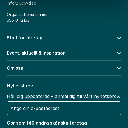
info@iucsyd.se
Organisationsnummer
556101-2153
Stöd för företag
Öpp
Event, aktuellt & inspiration
Öpp
Om oss
Öpp
Nyhetsbrev
Håll dig uppdaterad – anmäl dig till vårt nyhetsbrev.
E-
post
Gör som 140 andra skånska företag