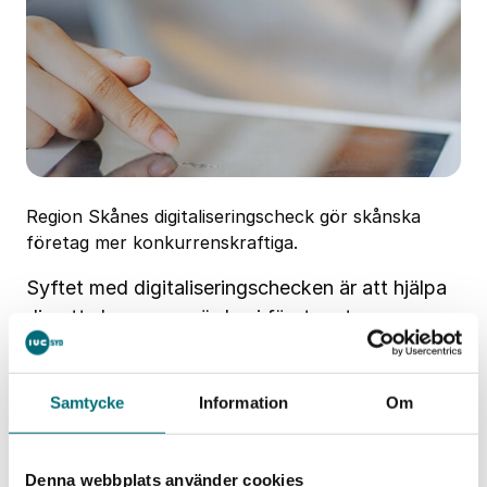
Region Skånes digitaliseringscheck gör skånska
företag mer konkurrenskraftiga.
Syftet med digitaliseringschecken är att hjälpa
dig att skapa nya värden i företaget genom
användande av digital teknik. Det kan till
exempel handla om att ta fram en digital
Samtycke
Information
Om
strategi, identifiera nya affärsmodeller eller att
effektivisera digitala processer och system.
Utlysningsperioden är 4-17 oktober 2021.
LÄS
Denna webbplats använder cookies