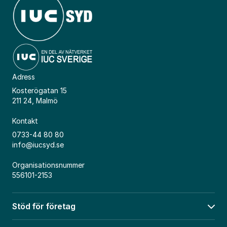
Adress
Kosterögatan 15
211 24, Malmö
Kontakt
0733-44 80 80
info@iucsyd.se
Organisationsnummer
556101-2153
Stöd för företag
Öpp