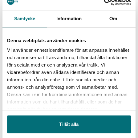
Förbättringsarbete som del
av vardagen
Samtycke
Information
Om
Denna webbplats använder cookies
Besöket gav också möjlighet att lyfta fram
företagets arbete med lean och ständiga
Vi använder enhetsidentifierare för att anpassa innehållet
förbättringar. Ett arbete som påbörjades genom
och annonserna till användarna, tillhandahålla funktioner
Produktionslyftets utvecklingsprogram.
för sociala medier och analysera vår trafik. Vi
vidarebefordrar även sådana identifierare och annan
På Hörby Bruk är hela personalens engagemang en
information från din enhet till de sociala medier och
viktig del av företagskulturen. Förbättringsarbete
annons- och analysföretag som vi samarbetar med.
och delaktighet ligger inte vid sidan av
Dessa kan i sin tur kombinera informationen med annan
produktionen. Det är en del av vardagen. Företaget
information som du har tillhandahållit eller som de har
arbetar löpande med att utveckla produktion,
samlat in när du har använt deras tjänster.
arbetsmiljö och hållbarhet. Målet är att skapa
starka förutsättningar för svensk industri även
Tillåt alla
framåt.