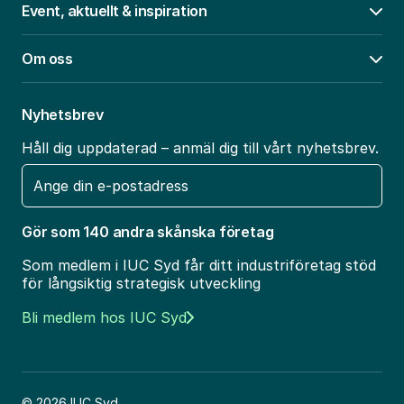
Event, aktuellt & inspiration
Öpp
Om oss
Öpp
Nyhetsbrev
Håll dig uppdaterad – anmäl dig till vårt nyhetsbrev.
E-
post
Gör som 140 andra skånska företag
Som medlem i IUC Syd får ditt industriföretag stöd
för långsiktig strategisk utveckling
Bli medlem hos IUC Syd
© 2026 IUC Syd