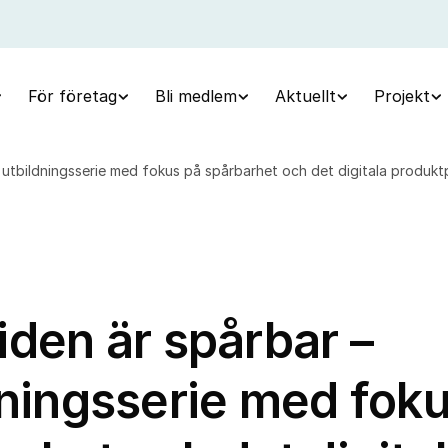
För företag
Bli medlem
Aktuellt
Projekt
 utbildningsserie med fokus på spårbarhet och det digitala produk
iden är spårbar –
dningsserie med fok