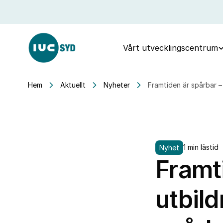
Vårt utvecklingscentrum
Hem
Aktuellt
Nyheter
Framtiden är spårbar –
1 min lästid
Nyhet
Framt
utbil