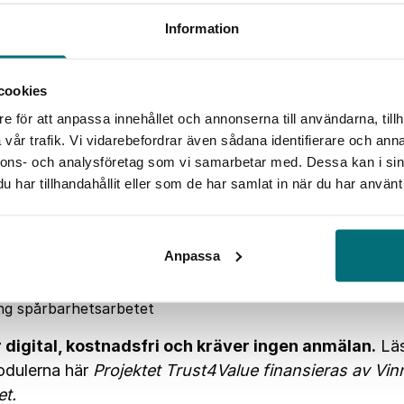
Information
cookies
e för att anpassa innehållet och annonserna till användarna, tillh
eknik bjuder in till en utbildningsserie som ger dig bättre
vår trafik. Vi vidarebefordrar även sådana identifierare och anna
het och digitala produktpass. Du får också tips på hur d
nnons- och analysföretag som vi samarbetar med. Dessa kan i sin
g för kommande lagkrav och förväntningar.
har tillhandahållit eller som de har samlat in när du har använt 
ojektet Trust4Value guidar dig i denna utbildningsserie 
t?
Anpassa
igitala produktpass
ur man kan få gemensam förståelse av alla begrepp
ng spårbarhetsarbetet
 digital, kostnadsfri och kräver ingen anmälan.
Läs
odulerna här
Projektet Trust4Value finansieras av Vi
t.