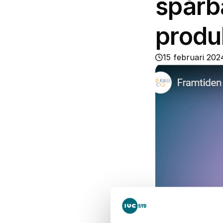
spårba
produ
15 februari 202