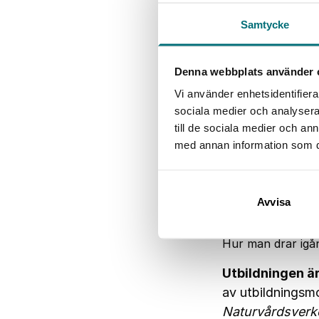
Samtycke
Denna webbplats använder 
Vi använder enhetsidentifierar
Chalmers Industrit
sociala medier och analysera 
menas med spårbar
till de sociala medier och a
kan förbereda si
med annan information som du 
Experter från pr
Vad är spårbarhe
Avvisa
Regelverket för d
Information om h
Hur man drar igå
Utbildningen är
av utbildningsm
Naturvårdsverke