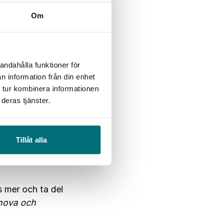
Om
andahålla funktioner för
 koll på vad som
n information från din enhet
in organisation
 tur kombinera informationen
deras tjänster.
i fyra delar:
Tillåt alla
 mer och ta del
nnova och