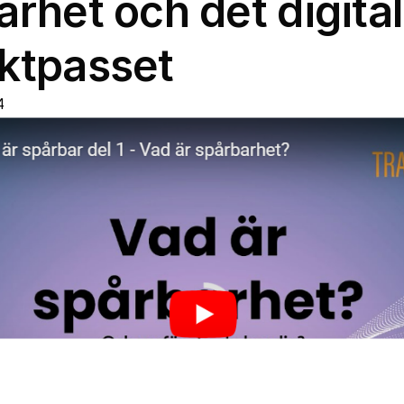
rhet och det digita
ktpasset
4