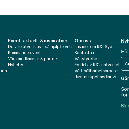
Event, aktuellt & inspiration
Om oss
Nyh
De ville utvecklas – så hjälpte vi till
Läs mer om IUC Syd
Hål
Kommande event
Kontakta oss
Våra medlemmar & partner
Vår styrelse
E-
Nyheter
En del av IUC-nätverket
pos
tion
Vårt hållbarhetsarbete
Just nu upphandlar vi
Gör
Som
för
Bli