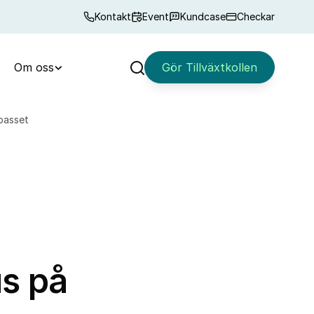
Kontakt
Event
Kundcase
Checkar
Om oss
Gör Tillväxtkollen
Sök
tpasset
us på