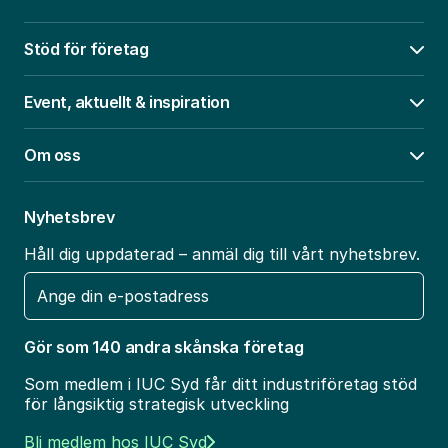
Stöd för företag
Öpp
Event, aktuellt & inspiration
Öpp
Om oss
Öpp
Nyhetsbrev
Håll dig uppdaterad – anmäl dig till vårt nyhetsbrev.
E-
post
Gör som 140 andra skånska företag
Som medlem i IUC Syd får ditt industriföretag stöd
för långsiktig strategisk utveckling
Bli medlem hos IUC Syd