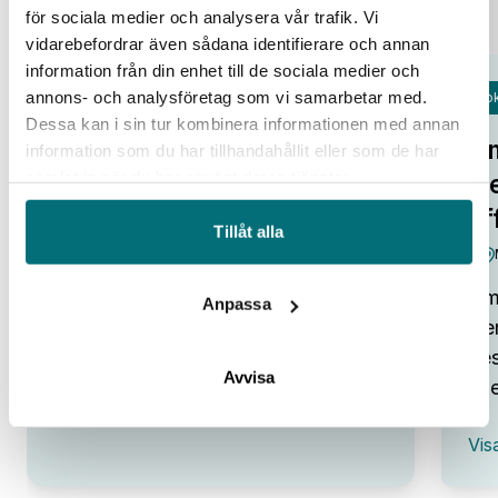
för sociala medier och analysera vår trafik. Vi
vidarebefordrar även sådana identifierare och annan
information från din enhet till de sociala medier och
annons- och analysföretag som vi samarbetar med.
Fok
Open Lab Day hos IUC Syd
Dessa kan i sin tur kombinera informationen med annan
Om
information som du har tillhandahållit eller som de har
IUC Syd/Malmö
samlat in när du har använt deras tjänster.
tr
Alla pratar om potentialen i ny
af
teknik. Smarta system, automation,
Tillåt alla
robotar och AI som kan lyfta…
Omv
Anpassa
:
Visa event
Den
Open
Lab
bes
Day
Avvisa
ene
hos
IUC
:
Syd
Vis
Omv
–