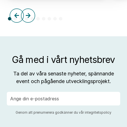
frå
tre
till
aff
Gå med i vårt nyhetsbrev
Ta del av våra senaste nyheter, spännande
event och pågående utvecklingsprojekt.
E-
post
Genom att prenumerera godkänner du vår
integritetspolicy