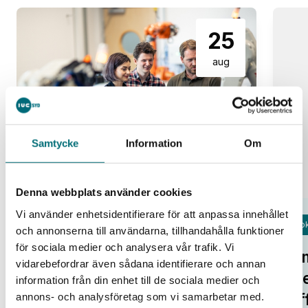
25
aug
Samtycke
Information
Om
Denna webbplats använder cookies
Vi använder enhetsidentifierare för att anpassa innehållet
Fok
och annonserna till användarna, tillhandahålla funktioner
Open Lab Day hos IUC Syd
för sociala medier och analysera vår trafik. Vi
Om
IUC Syd/Malmö
vidarebefordrar även sådana identifierare och annan
tr
information från din enhet till de sociala medier och
Alla pratar om potentialen i ny
af
annons- och analysföretag som vi samarbetar med.
teknik. Smarta system, automation,