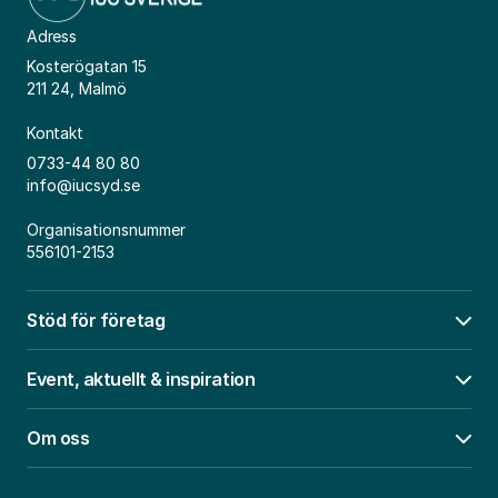
Adress
Kosterögatan 15
211 24, Malmö
Kontakt
0733-44 80 80
info@iucsyd.se
Organisationsnummer
556101-2153
Stöd för företag
Öpp
Event, aktuellt & inspiration
Öpp
Om oss
Öpp