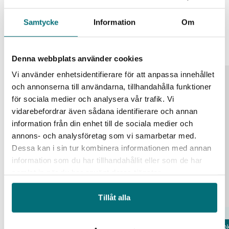
Samtycke
Information
Om
Liknande event
Alla event
Denna webbplats använder cookies
Vi använder enhetsidentifierare för att anpassa innehållet
25
och annonserna till användarna, tillhandahålla funktioner
för sociala medier och analysera vår trafik. Vi
aug
vidarebefordrar även sådana identifierare och annan
information från din enhet till de sociala medier och
annons- och analysföretag som vi samarbetar med.
Dessa kan i sin tur kombinera informationen med annan
information som du har tillhandahållit eller som de har
samlat in när du har använt deras tjänster.
Tillåt alla
Fok