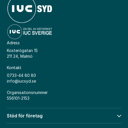
Adress
Kosterögatan 15
211 24, Malmö
Kontakt
0733-44 80 80
info@iucsyd.se
Organisationsnummer
556101-2153
Stöd för företag
Öpp