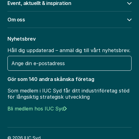
Event, aktuellt & inspiration
Öpp
Om oss
Öpp
Nyhetsbrev
Håll dig uppdaterad – anmäl dig till vårt nyhetsbrev.
E-
post
Gör som 140 andra skånska företag
Som medlem i IUC Syd får ditt industriföretag stöd
för långsiktig strategisk utveckling
Bli medlem hos IUC Syd
© 2026 IUC Syd