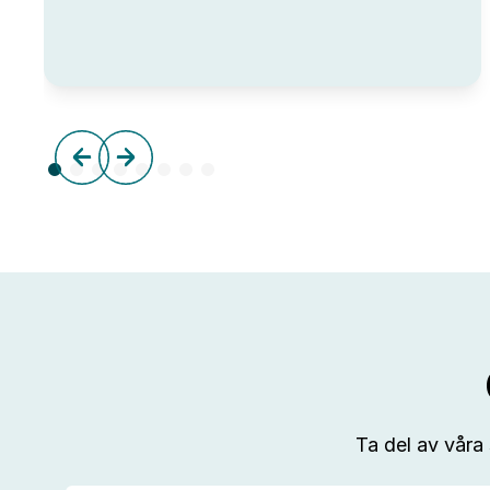
Day
hos
IUC
Syd
Ta del av våra