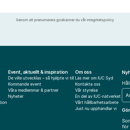
Genom att prenumerera godkänner du vår
integritetspolicy
Event, aktuellt & inspiration
Om oss
Nyh
De ville utvecklas – så hjälpte vi till
Läs mer om IUC Syd
Hål
Kommande event
Kontakta oss
Våra medlemmar & partner
Vår styrelse
E-
Nyheter
En del av IUC-nätverket
pos
tion
Vårt hållbarhetsarbete
Just nu upphandlar vi
Gör
Som
för