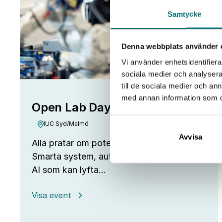
Samtycke
Denna webbplats använder 
Vi använder enhetsidentifierar
sociala medier och analysera 
till de sociala medier och a
med annan information som du 
Open Lab Day hos IUC Syd
IUC Syd/Malmö
Avvisa
Alla pratar om potentialen i ny teknik.
Smarta system, automation, robotar och
AI som kan lyfta…
:
Visa event
Open
Lab