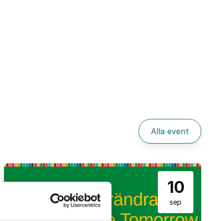
Alla event
10
sep