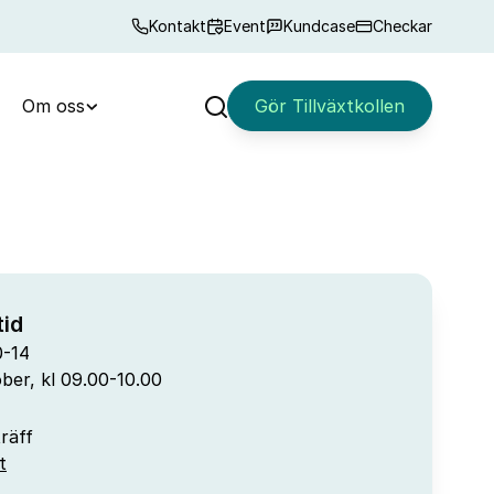
Kontakt
Event
Kundcase
Checkar
Om oss
Gör Tillväxtkollen
Sök
id
0-14
ber, kl 09.00-10.00
träff
t