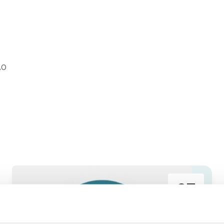
AO
27
aug