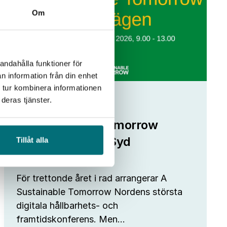
Om
andahålla funktioner för
n information från din enhet
 tur kombinera informationen
deras tjänster.
Fokus Tillväxt
A Sustainable Tomorrow
kommer till IUC Syd
Tillåt alla
För trettonde året i rad arrangerar A
Sustainable Tomorrow Nordens största
digitala hållbarhets- och
framtidskonferens. Men…