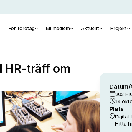
För företag
Bli medlem
Aktuellt
Projekt
l HR-träff om
Datum/t
2021-1
14 okto
Plats
Digital 
Hitta hi