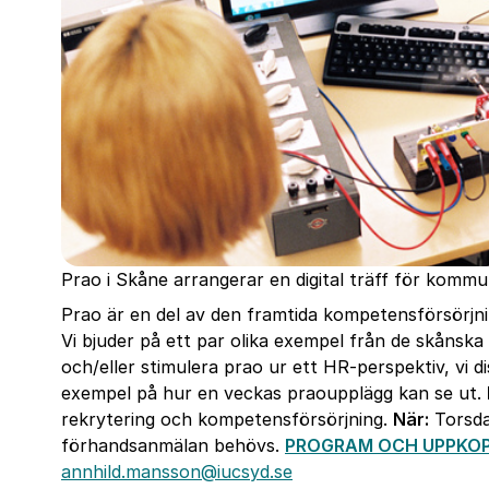
Prao i Skåne arrangerar en digital träff för kom
Prao är en del av den framtida kompetensförsörj
Vi bjuder på ett par olika exempel från de skånsk
och/eller stimulera prao ur ett HR-perspektiv, vi 
exempel på hur en veckas praoupplägg kan se ut.
rekrytering och kompetensförsörjning.
När:
Torsda
förhandsanmälan behövs.
PROGRAM OCH UPPKOP
annhild.mansson@iucsyd.se