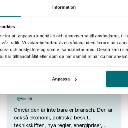
Information
cookies
e för att anpassa innehållet och annonserna till användarna, tillh
vår trafik. Vi vidarebefordrar även sådana identifierare och anna
nnons- och analysföretag som vi samarbetar med. Dessa kan i sin
har tillhandahållit eller som de har samlat in när du har använt 
Fokus Tillväxt
Omvärldsanalys – från
trendspaning till
Anpassa
affärsutveckling
Malmö
Omvärlden är inte bara er bransch. Den är
också ekonomi, politiska beslut,
teknikskiften, nya regler, energipriser,…