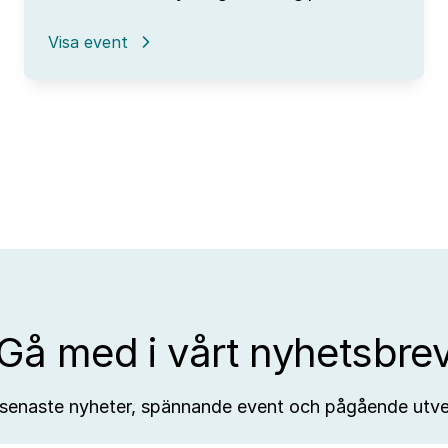
:
Visa event
Omvärldsanalys
–
från
trendspaning
till
affärsutveckling
Gå med i vårt nyhetsbre
 senaste nyheter, spännande event och pågående utve