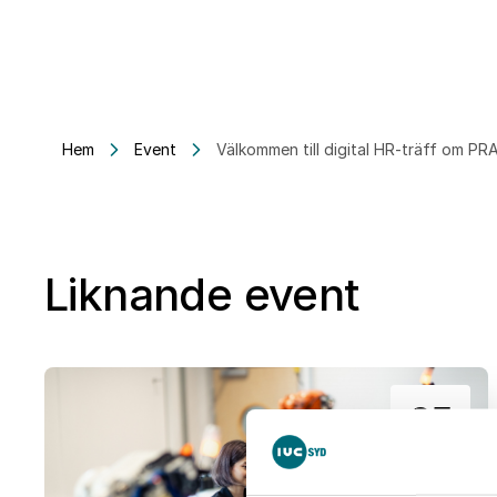
Hem
Event
Välkommen till digital HR-träff om PR
Liknande event
25
aug