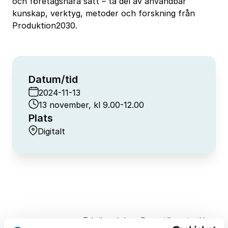
och företagsnära sätt – ta del av användbar
kunskap, verktyg, metoder och forskning från
Produktion2030.
Datum/tid
2024-11-13
13 november, kl 9.00-12.00
Plats
Digitalt
Teknikworkshop: Resan till en startklar
Hem
Event