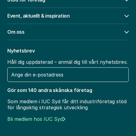
Öpp
Event, aktuellt & inspiration
Öpp
Om oss
Öpp
Nyhetsbrev
Håll dig uppdaterad – anmäl dig till vårt nyhetsbrev.
E-
post
Gör som 140 andra skånska företag
Som medlem i IUC Syd får ditt industriföretag stöd
för långsiktig strategisk utveckling
Bli medlem hos IUC Syd