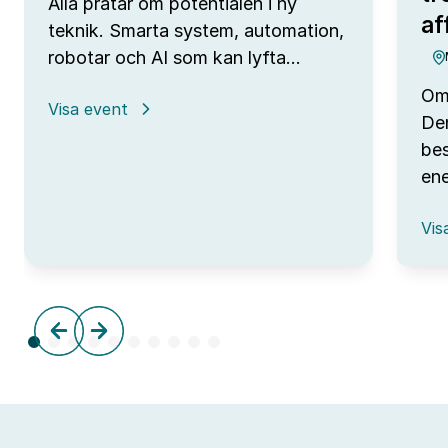
Alla pratar om potentialen i ny
af
teknik. Smarta system, automation,
robotar och AI som kan lyfta…
Omv
:
Visa event
Den
Open
Lab
bes
Day
ene
hos
IUC
:
Syd
Vis
Omv
–
frå
tre
till
aff