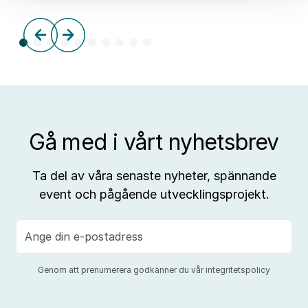
frå
tre
till
aff
Gå med i vårt nyhetsbrev
Ta del av våra senaste nyheter, spännande
event och pågående utvecklingsprojekt.
E-
post
Genom att prenumerera godkänner du vår
integritetspolicy