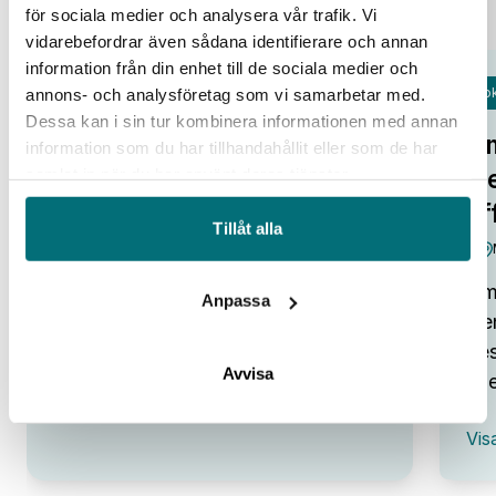
för sociala medier och analysera vår trafik. Vi
vidarebefordrar även sådana identifierare och annan
information från din enhet till de sociala medier och
Fok
annons- och analysföretag som vi samarbetar med.
Open Lab Day hos IUC Syd
Dessa kan i sin tur kombinera informationen med annan
Om
information som du har tillhandahållit eller som de har
IUC Syd/Malmö
tr
samlat in när du har använt deras tjänster.
Alla pratar om potentialen i ny
af
teknik. Smarta system, automation,
Tillåt alla
robotar och AI som kan lyfta…
Omv
Anpassa
:
Visa event
Den
Open
Lab
bes
Day
Avvisa
ene
hos
IUC
:
Syd
Vis
Omv
–