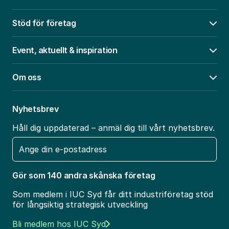
Stöd för företag
Öpp
Event, aktuellt & inspiration
Öpp
Om oss
Öpp
Nyhetsbrev
Håll dig uppdaterad – anmäl dig till vårt nyhetsbrev.
E-
post
Gör som 140 andra skånska företag
Som medlem i IUC Syd får ditt industriföretag stöd
för långsiktig strategisk utveckling
Bli medlem hos IUC Syd