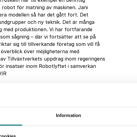
röskeln har till exempel en befintlig
robot för matning av maskinen. Jani
era modellen så har det gått fort. Det
undgrupper och ny teknik. Det är många
ng med produktionen. Vi har fortfarande
om sågning – där vi fortsätter att se på
tar sig till tillverkande företag som vill få
 överblick över möjligheterna med
 av Tillväxtverkets uppdrag inom regeringens
gör insatser inom Robotlyftet i samverkan
WIR
Information
 produkt, nya kundgrupper
cookies