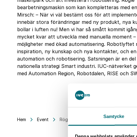
maskinpark och att investera i robotisering. Rögle T
bearbetningsmaskin som kan kompletteras med en 
Mirsch: – När vi väl bestämt oss för att implement
innebär stora förändringar med ny produkt, nya k
bollar i luften nu! Men vi har så smått kommit igå
mycket kvar att utveckla med manuella moment – s
möjligheter med ökad automatisering. Robotlyftet rik
inspiration, ny kunskap och nya kontakter, och en
automation och robotisering. Satsningen är en del
nationella strategi Smart industri. IUC-nätverket 
med Automation Region, Robotdalen, RISE och S
Samtycke
Hem
Event
Rögle Tröskeln – ökad automation, ny
Denna webbplats använder 