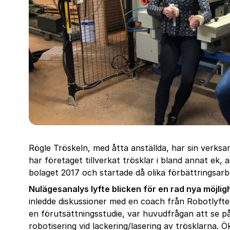
Rögle Tröskeln, med åtta anställda, har sin verks
har företaget tillverkat trösklar i bland annat ek
bolaget 2017 och startade då olika förbättringsarbe
Nulägesanalys lyfte blicken för en rad nya möjlig
inledde diskussioner med en coach från Robotlyft
en förutsättningsstudie, var huvudfrågan att se p
robotisering vid lackering/lasering av trösklarna. 