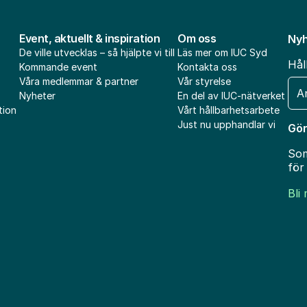
Event, aktuellt & inspiration
Om oss
Nyh
De ville utvecklas – så hjälpte vi till
Läs mer om IUC Syd
Hål
Kommande event
Kontakta oss
Våra medlemmar & partner
Vår styrelse
E-
Nyheter
En del av IUC-nätverket
pos
tion
Vårt hållbarhetsarbete
Just nu upphandlar vi
Gör
Som
för
Bli