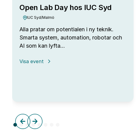
Open Lab Day hos IUC Syd
IUC Syd/Malmö
Alla pratar om potentialen i ny teknik.
Smarta system, automation, robotar och
AI som kan lyfta…
:
Visa event
Open
Lab
Day
hos
IUC
Syd