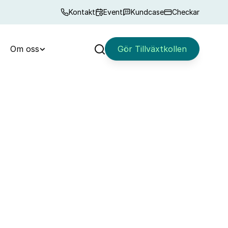
Kontakt
Event
Kundcase
Checkar
Om oss
Gör Tillväxtkollen
Sök