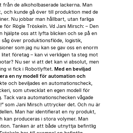
t från de alkoholbaserade lackerna. Man
, och kunde gå över till produktion med de
ner. Nu jobbar man hållbart, utan farliga
 för Rögle Tröskeln. Vd Jani Mirsch: – Den
 hjälpte oss att lyfta blicken och se på en
i såg över produktionsflöde, logistik,
sioner som jag nu kan se gav oss en enorm
å litet företag – kan vi verkligen ta steg mot
botar? Nu ser vi att det kan vi absolut, men
g vi fick i Robotlyftet.
Med en beviljad
ra en ny modell för automation och
kte och beviljades en automationscheck,
ckeri, som utvecklat en egen modell för
ng. Tack vara automationschecken vågade
i!” som Jani Mirsch uttrycker det. Och nu är
llen. Man har identifierat en ny produkt,
 och kan produceras i stora volymer. Man
ion. Tanken är att både utnyttja befintlig