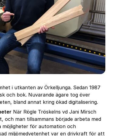
amhet i utkanten av Örkelljunga. Sedan 1987
, ask och bok. Nuvarande ägare tog över
ten, bland annat kring ökad digitalisering.
heter
När Rögle Tröskelns vd Jani Mirsch
et, och man tillsammans började arbeta med
å möjligheter för automation och
Ökad miljömedvetenhet var en drivkraft för att