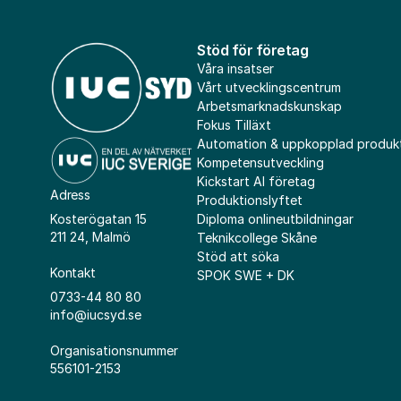
Stöd för företag
Våra insatser
Vårt utvecklingscentrum
Arbetsmarknadskunskap
Fokus Tilläxt
Automation & uppkopplad produk
Kompetensutveckling
Kickstart AI företag
Adress
Produktionslyftet
Diploma onlineutbildningar
Kosterögatan 15
211 24, Malmö
Teknikcollege Skåne
Stöd att söka
Kontakt
SPOK SWE + DK
0733-44 80 80
info@iucsyd.se
Organisationsnummer
556101-2153