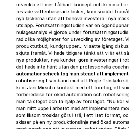
utveckla ett mer hållbart koncept och komma bor
testade vattenbaserade lacker, kom snabbt framåt
nya lackerna utan att behöva investera i nya maski
utsläpp. Förutsättningsstudien var en ögonöppnare
nulägesanalys vi gjorde under förutsättningsstudien
rad olika möjligheter för utveckling av företaget. V
produktutbud, kundgrupper… vi satte igång diskus
skjuts framåt. Vi hade tidigare tänkt att vi är ett s
nya produkter, nya kunder, göra investeringar i ro
det hade inte hänt utan den professionella coachnin
automationscheck tog man steget att implemente
robotisering
I samband med att Rögle Tröskeln sö
kom Jani Mirsch i kontakt med ett företag, ett sni
förberedelse för ökad automation och robotiseri
man ta steget och ta hjälp av företaget. ”Nu kör v
man mitt uppe i arbetet med att implementera mode
som liksom trösklar görs i trä, i ett litet format,
skissar på en ny produktionslinje med ökad automat