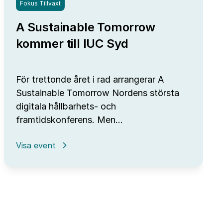
Fokus Tillväxt
A Sustainable Tomorrow
kommer till IUC Syd
För trettonde året i rad arrangerar A
Sustainable Tomorrow Nordens största
digitala hållbarhets- och
framtidskonferens. Men…
:
Visa event
A
Sustainable
Tomorrow
kommer
till
IUC
Syd