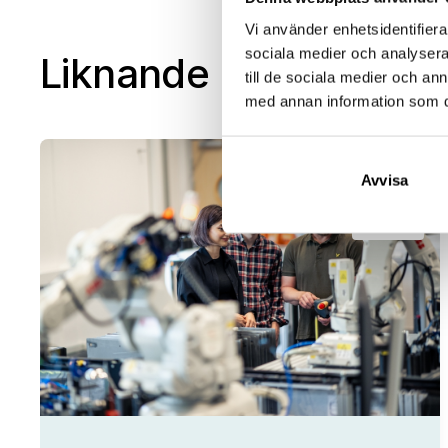
Vi använder enhetsidentifierar
sociala medier och analysera 
Liknande event
till de sociala medier och a
med annan information som du 
25
Avvisa
aug