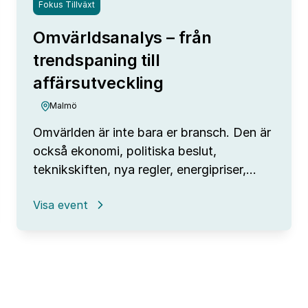
Fokus Tillväxt
Omvärldsanalys – från
trendspaning till
affärsutveckling
Malmö
Omvärlden är inte bara er bransch. Den är
också ekonomi, politiska beslut,
teknikskiften, nya regler, energipriser,…
:
Visa event
Omvärldsanalys
–
från
trendspaning
till
affärsutveckling