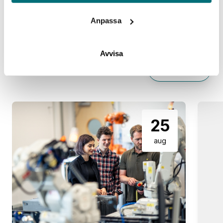
Robotresa till Odense – en heldag med
Hem
Event
robotlösningar för ditt företag
Anpassa
Avvisa
Liknande event
Alla event
25
aug