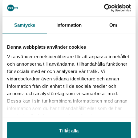
Samtycke
Information
Om
Denna webbplats använder cookies
Datum/tid
Vi använder enhetsidentifierare för att anpassa innehållet
2024-06-13
och annonserna till användarna, tillhandahålla funktioner
13 juni, Heldag
för sociala medier och analysera vår trafik. Vi
Plats
vidarebefordrar även sådana identifierare och annan
Buss t/r från Malmö till Odense
information från din enhet till de sociala medier och
Hitta hit
annons- och analysföretag som vi samarbetar med.
Dessa kan i sin tur kombinera informationen med annan
information som du har tillhandahållit eller som de har
samlat in när du har använt deras tjänster.
Tillåt alla