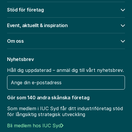
Stöd för företag
Öpp
Event, aktuellt & inspiration
Öpp
Om oss
Öpp
Nyhetsbrev
Håll dig uppdaterad – anmäl dig till vårt nyhetsbrev.
E-
post
Gör som 140 andra skånska företag
Som medlem i IUC Syd får ditt industriföretag stöd
för långsiktig strategisk utveckling
Bli medlem hos IUC Syd