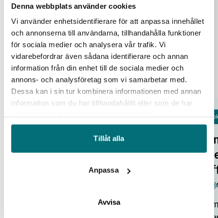
aug
Denna webbplats använder cookies
Vi använder enhetsidentifierare för att anpassa innehållet
och annonserna till användarna, tillhandahålla funktioner
för sociala medier och analysera vår trafik. Vi
vidarebefordrar även sådana identifierare och annan
information från din enhet till de sociala medier och
annons- och analysföretag som vi samarbetar med.
Dessa kan i sin tur kombinera informationen med annan
information som du har tillhandahållit eller som de har
samlat in när du har använt deras tjänster.
Fok
Open Lab Day hos IUC Syd
Om
Tillåt alla
IUC Syd/Malmö
tr
Alla pratar om potentialen i ny
af
Anpassa
teknik. Smarta system, automation,
robotar och AI som kan lyfta…
Avvisa
Omv
:
Visa event
Den