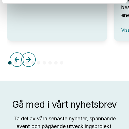
Open
Lab
bes
Day
ene
hos
IUC
:
Syd
Vis
Omv
–
frå
tre
till
aff
Gå med i vårt nyhetsbrev
Ta del av våra senaste nyheter, spännande
event och pågående utvecklingsprojekt.