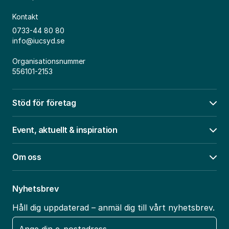
Kontakt
0733-44 80 80
info@iucsyd.se
Organisationsnummer
556101-2153
Stöd för företag
Öpp
Event, aktuellt & inspiration
Öpp
Om oss
Öpp
Nyhetsbrev
Håll dig uppdaterad – anmäl dig till vårt nyhetsbrev.
E-