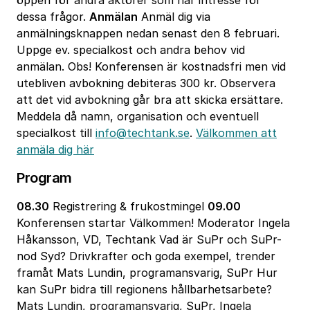
öppen för andra aktörer som har intresse för
dessa frågor.
Anmälan
Anmäl dig via
anmälningsknappen nedan senast den 8 februari.
Uppge ev. specialkost och andra behov vid
anmälan. Obs! Konferensen är kostnadsfri men vid
utebliven avbokning debiteras 300 kr. Observera
att det vid avbokning går bra att skicka ersättare.
Meddela då namn, organisation och eventuell
specialkost till
info@techtank.se
.
Välkommen att
anmäla dig här
Program
08.30
Registrering & frukostmingel
09.00
Konferensen startar Välkommen! Moderator Ingela
Håkansson, VD, Techtank Vad är SuPr och SuPr-
nod Syd? Drivkrafter och goda exempel, trender
framåt Mats Lundin, programansvarig, SuPr Hur
kan SuPr bidra till regionens hållbarhetsarbete?
Mats Lundin, programansvarig, SuPr, Ingela