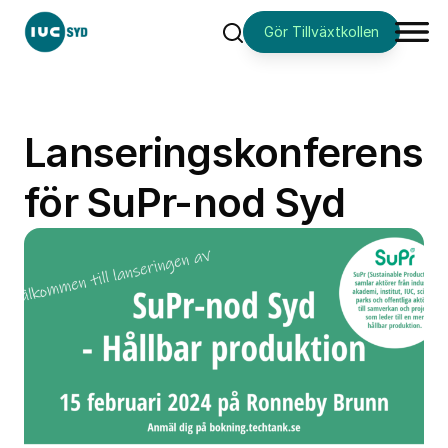
Gör Tillväxtkollen
Sök
Lanseringskonferens
för SuPr-nod Syd