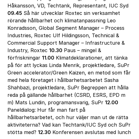
Håkansson, VD, Techtank, Representant, IUC Syd
09.45
Så här utvecklar Roxtec sin verksamhet
rörande hållbarhet och klimatanpassning Leo
Konradsson, Global Segment Manager – Process
Industries, Roxtec Ulf Hildingsson, Technical &
Commercial Support Manager – Infrastructure &
Industry, Roxtec
10.30
Paus – mingel &
förfriskningar
11.00
Klimatdeklarationer, att tänka
på för att lyckas Linda Menrik, projektledare, SuPr
Green accelerator/Green Kaizen, en metod som får
med hela företaget i hållbarhetsarbetet Sasha
Shahbazi, projektledare, SuPr Begreppen att hålla
reda på gällande hållbarhet (CSRD, ESRS, EPD m
m) Mats Lundin, programansvarig, SuPr
12.00
Paneldialog: Hur får man fart på
hållbarhetsarbetet, och hur väljer man ut de rätta
aktiviteterna? Vad kan Techtank/IUC Syd och SuPr
stötta med?
12.30
Konferensen avslutas med lunch