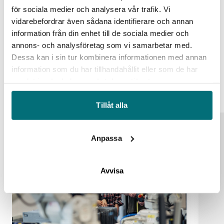
för sociala medier och analysera vår trafik. Vi
vidarebefordrar även sådana identifierare och annan
Hem
Event
Lanseringskonferens för SuPr-nod Syd
information från din enhet till de sociala medier och
annons- och analysföretag som vi samarbetar med.
Dessa kan i sin tur kombinera informationen med annan
information som du har tillhandahållit eller som de har
Liknande event
Alla event
samlat in när du har använt deras tjänster.
Tillåt alla
25
Anpassa
aug
Avvisa