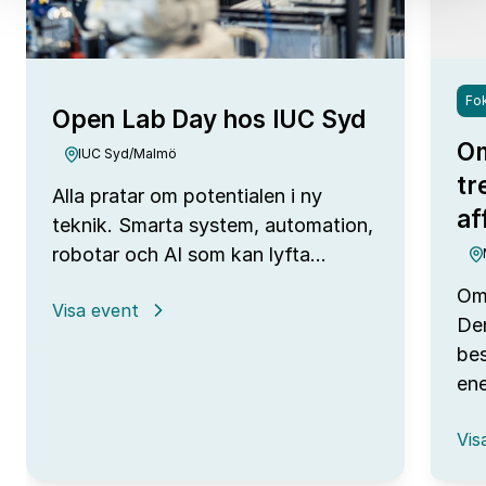
Fok
Open Lab Day hos IUC Syd
Om
IUC Syd/Malmö
tr
Alla pratar om potentialen i ny
af
teknik. Smarta system, automation,
robotar och AI som kan lyfta…
Omv
:
Visa event
Den
Open
Lab
bes
Day
ene
hos
IUC
:
Syd
Vis
Omv
–