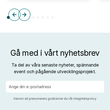
frå
tre
till
aff
Gå med i vårt nyhetsbrev
Ta del av våra senaste nyheter, spännande
event och pågående utvecklingsprojekt.
E-
post
Genom att prenumerera godkänner du vår
integritetspolicy