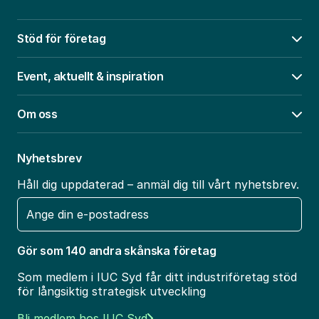
Stöd för företag
Öpp
Event, aktuellt & inspiration
Öpp
Om oss
Öpp
Nyhetsbrev
Håll dig uppdaterad – anmäl dig till vårt nyhetsbrev.
E-
post
Gör som 140 andra skånska företag
Som medlem i IUC Syd får ditt industriföretag stöd
för långsiktig strategisk utveckling
Bli medlem hos IUC Syd