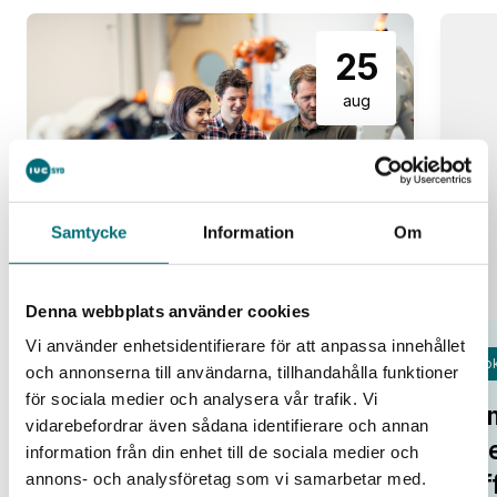
25
aug
Samtycke
Information
Om
Denna webbplats använder cookies
Vi använder enhetsidentifierare för att anpassa innehållet
Fok
och annonserna till användarna, tillhandahålla funktioner
Open Lab Day hos IUC Syd
för sociala medier och analysera vår trafik. Vi
Om
IUC Syd/Malmö
vidarebefordrar även sådana identifierare och annan
tr
information från din enhet till de sociala medier och
Alla pratar om potentialen i ny
annons- och analysföretag som vi samarbetar med.
af
teknik. Smarta system, automation,