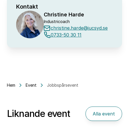
Kontakt
Christine Harde
Industricoach
christine.harde@iucsyd.se
0733-50 30 11
Hem
Event
Jobbspårsevent
Liknande event
Alla event