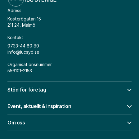
Adress
Kosterögatan 15
211 24, Malmö
Kontakt
0733-44 80 80
info@iucsyd.se
Organisationsnummer
556101-2153
Stöd för företag
Öpp
Event, aktuellt & inspiration
Öpp
Om oss
Öpp