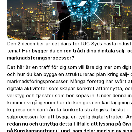
Den 2 december är det dags för IUC Syds nästa indust
temat
Hur bygger du en röd tråd i dina digitala sälj- o
marknadsföringsprocesser?
Det här är en träff för dig som vill lära dig mer om digit
och hur du kan bygga en strukturerad plan kring sälj-
marknadsföringsprocesser. Många företag har svårt att
digitala aktiviteter som skapar konkret affärsnytta, och
verktyg och tjänster som bör köpas in. Under denna in
kommer vi gå igenom hur du kan göra en kartläggning
köpresa och därifrån ta konkreta strategiska beslut i
säljprocessen för att bygga en tydlig digital strategi.
An
redan nu och utnyttja detta tillfälle att lyssna på Givi
på Kunskapspartner i Lund, som delar med sig av sin