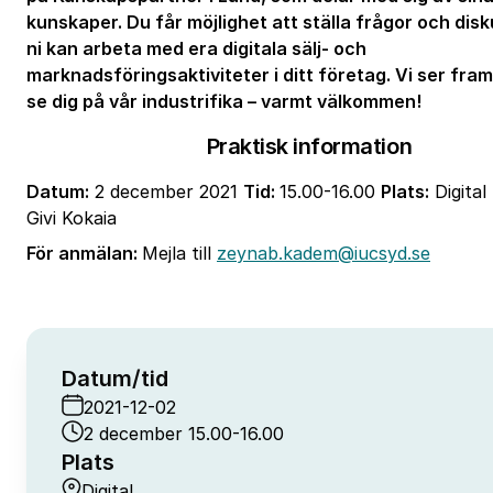
kunskaper. Du får möjlighet att ställa frågor och dis
ni kan arbeta med era digitala sälj- och
marknadsföringsaktiviteter i ditt företag.
Vi ser fra
se dig på vår industrifika – varmt välkommen!
Praktisk information
Datum:
2 december 2021
Tid:
15.00-16.00
Plats:
Digital
Givi Kokaia
För anmälan:
Mejla till
zeynab.kadem@iucsyd.se
Datum/tid
2021-12-02
2 december 15.00-16.00
Plats
Digital