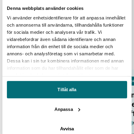
25
Denna webbplats använder cookies
aug
Vi använder enhetsidentifierare för att anpassa innehållet
och annonserna till användarna, tillhandahålla funktioner
för sociala medier och analysera vår trafik. Vi
vidarebefordrar även sådana identifierare och annan
information från din enhet till de sociala medier och
annons- och analysföretag som vi samarbetar med.
Dessa kan i sin tur kombinera informationen med annan
information som du har tillhandahållit eller som de har
samlat in när du har använt deras tjänster.
Fok
Open Lab Day hos IUC Syd
Tillåt alla
Om
IUC Syd/Malmö
tr
Alla pratar om potentialen i ny
Anpassa
af
teknik. Smarta system, automation,
robotar och AI som kan lyfta…
Avvisa