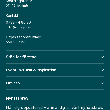
Kosterögatan 15
211 24, Malmö
Kontakt
0733-44 80 80
info@iucsyd.se
Organisationsnummer
556101-2153
Stöd för företag
Öpp
Event, aktuellt & inspiration
Öpp
Om oss
Öpp
Nyhetsbrev
Håll dig uppdaterad – anmäl dig till vårt nyhetsbrev.