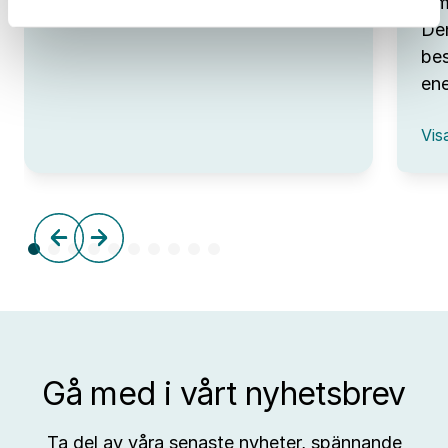
Omv
:
Visa event
Den
Open
Lab
bes
Day
ene
hos
IUC
:
Syd
Vis
Omv
–
frå
tre
till
aff
Gå med i vårt nyhetsbrev
Ta del av våra senaste nyheter, spännande