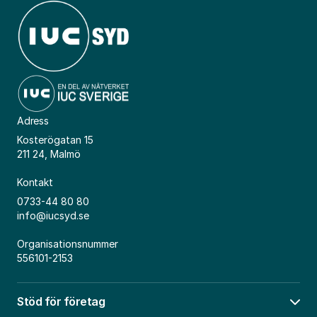
Adress
Kosterögatan 15
211 24, Malmö
Kontakt
0733-44 80 80
info@iucsyd.se
Organisationsnummer
556101-2153
Stöd för företag
Öpp