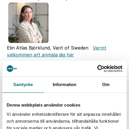
Elin Atlas Björklund, Varit of Sweden
Varmt
välkommen att anmäla dig här
För dig som:
vill förstå vad nya krav och direktiv faktiskt
Samtycke
Information
Om
innebär i praktiken
söker konkreta exempel på hur andra företag
kopplar hållbarhet till affär
Denna webbplats använder cookies
behöver inspiration för att komma vidare i ert
eget omställningsarbete
Vi använder enhetsidentifierare för att anpassa innehållet
och annonserna till användarna, tillhandahålla funktioner
Kort sagt: Det är för dig som vill ligga steget före –
för sociala medier och analysera vår trafik. Vi