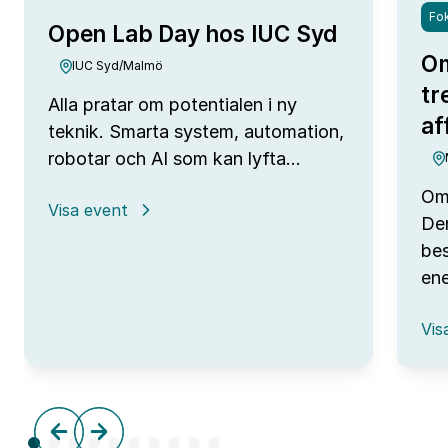
Fok
Open Lab Day hos IUC Syd
Om
IUC Syd/Malmö
tr
Alla pratar om potentialen i ny
af
teknik. Smarta system, automation,
robotar och AI som kan lyfta…
Omv
:
Visa event
Den
Open
Lab
bes
Day
ene
hos
IUC
:
Syd
Vis
Omv
–
frå
tre
till