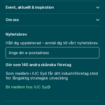
Event, aktuellt & inspiration
Öpp
Om oss
Öpp
Nyhetsbrev
Håll dig uppdaterad – anmäl dig till vårt nyhetsbrev.
E-
post
Gör som 140 andra skånska företag
Som medlem i IUC Syd får ditt industriföretag stöd
för långsiktig strategisk utveckling
Bli medlem hos IUC Syd