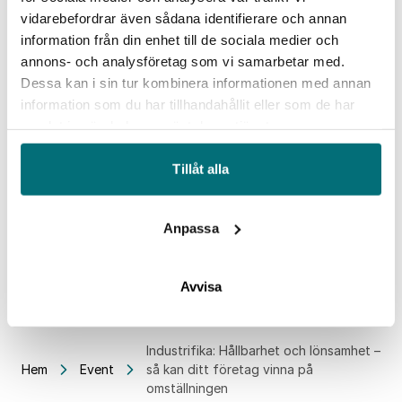
med koll på både affären och framtiden.
vidarebefordrar även sådana identifierare och annan
information från din enhet till de sociala medier och
annons- och analysföretag som vi samarbetar med.
Dessa kan i sin tur kombinera informationen med annan
Datum/tid
information som du har tillhandahållit eller som de har
2025-12-04
samlat in när du har använt deras tjänster.
4 december, kl 15.00-16.00
Plats
Tillåt alla
Digitalt
Anpassa
Avvisa
Industrifika: Hållbarhet och lönsamhet –
Hem
Event
så kan ditt företag vinna på
omställningen