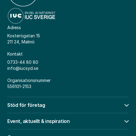
Adress
Kosterögatan 15
211 24, Malmö
Kontakt
0733-44 80 80
info@iucsyd.se
Organisationsnummer
556101-2153
Stöd för företag
Öpp
Event, aktuellt & inspiration
Öpp