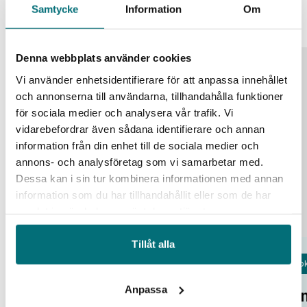
Liknande event
Alla event
Samtycke
Information
Om
Denna webbplats använder cookies
25
Vi använder enhetsidentifierare för att anpassa innehållet
och annonserna till användarna, tillhandahålla funktioner
aug
för sociala medier och analysera vår trafik. Vi
vidarebefordrar även sådana identifierare och annan
information från din enhet till de sociala medier och
annons- och analysföretag som vi samarbetar med.
Dessa kan i sin tur kombinera informationen med annan
information som du har tillhandahållit eller som de har
samlat in när du har använt deras tjänster.
Tillåt alla
Fok
Open Lab Day hos IUC Syd
Anpassa
Om
IUC Syd/Malmö