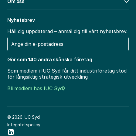
Om oss
Öpp
Nyhetsbrev
Håll dig uppdaterad – anmäl dig till vårt nyhetsbrev.
E-
post
Gör som 140 andra skånska företag
Som medlem i IUC Syd får ditt industriföretag stöd
för långsiktig strategisk utveckling
Bli medlem hos IUC Syd
© 2026 IUC Syd
Integritetspolicy
Social Icon