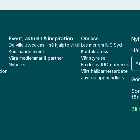
Event, aktuellt & inspiration
Om oss
Nyh
De ville utvecklas – så hjälpte vi till
Läs mer om IUC Syd
Hål
Kommande event
Kontakta oss
Våra medlemmar & partner
Vår styrelse
E-
Nyheter
En del av IUC-nätverket
pos
tion
Vårt hållbarhetsarbete
Just nu upphandlar vi
Gör
Som
för
Bli