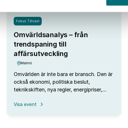
Fokus Tillväxt
Omvärldsanalys – från
trendspaning till
affärsutveckling
Malmö
Omvärlden är inte bara er bransch. Den är
också ekonomi, politiska beslut,
teknikskiften, nya regler, energipriser,…
:
Visa event
Omvärldsanalys
–
från
trendspaning