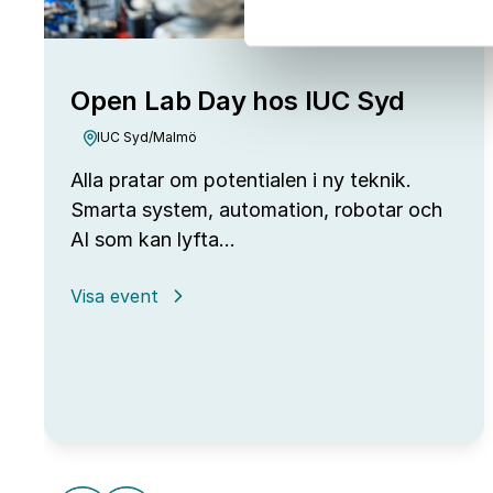
Open Lab Day hos IUC Syd
IUC Syd/Malmö
Alla pratar om potentialen i ny teknik.
Smarta system, automation, robotar och
AI som kan lyfta…
:
Visa event
Open
Lab
Day
hos
IUC
Syd