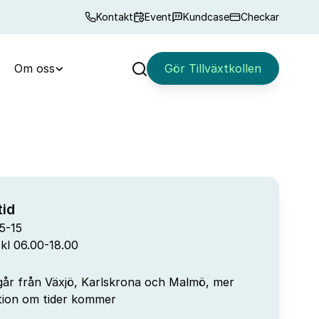
Kontakt
Event
Kundcase
Checkar
Om oss
Gör Tillväxtkollen
Sök
id
5-15
 kl 06.00-18.00
går från Växjö, Karlskrona och Malmö, mer
tion om tider kommer
t