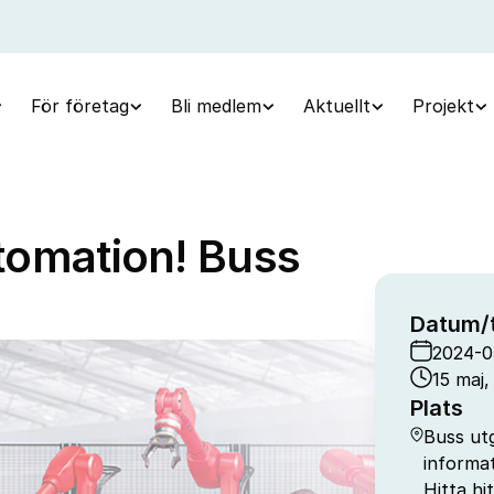
För företag
Bli medlem
Aktuellt
Projekt
utomation! Buss
Datum/t
2024-0
15 maj,
Plats
Buss ut
informa
Hitta hi