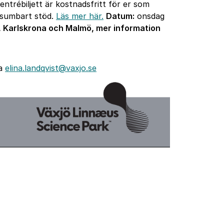
ntrébiljett är kostnadsfritt för er som
rsumbart stöd.
Läs mer här.
Datum:
onsdag
, Karlskrona och Malmö, mer information
ta
elina.landqvist@vaxjo.se