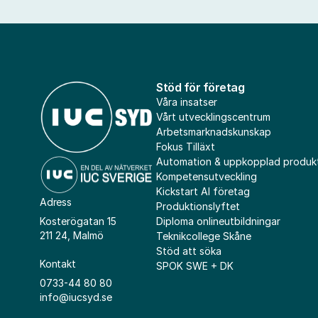
Stöd för företag
Våra insatser
Vårt utvecklingscentrum
Arbetsmarknadskunskap
Fokus Tilläxt
Automation & uppkopplad produk
Kompetensutveckling
Kickstart AI företag
Adress
Produktionslyftet
Diploma onlineutbildningar
Kosterögatan 15
211 24, Malmö
Teknikcollege Skåne
Stöd att söka
Kontakt
SPOK SWE + DK
0733-44 80 80
info@iucsyd.se