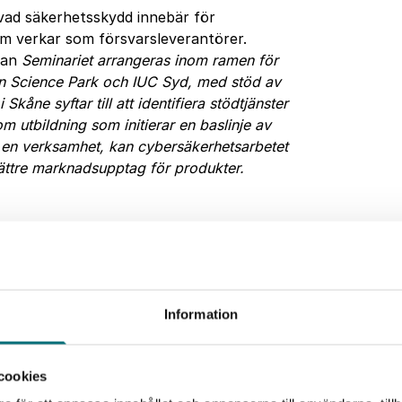
vad säkerhetsskydd innebär för
om verkar som försvarsleverantörer.
lan
Seminariet arrangeras inom ramen för
on Science Park och IUC Syd, med stöd av
åne syftar till att identifiera stödtjänster
m utbildning som initierar en baslinje av
en verksamhet, kan cybersäkerhetsarbetet
 bättre marknadsupptag för produkter.
rt med IT- och OT-system i säkerhetskänslig verksamhet?
Information
cookies