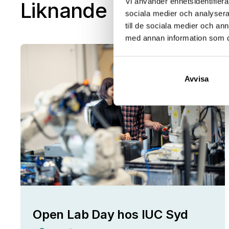
Vi använder enhetsidentifierar
Liknande event
sociala medier och analysera 
till de sociala medier och a
med annan information som du 
25
Avvisa
aug
Open Lab Day hos IUC Syd