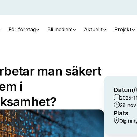
För företag
Bli medlem
Aktuellt
Projekt
arbetar man säkert
em i
Datum/t
rksamhet?
2025-1
28 nov 
Plats
Digital