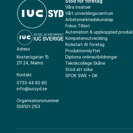
Stöd för företag
Våra insatser
Vårt utvecklingscentrum
Arbetsmarknadskunskap
Fokus Tilläxt
Automation & uppkopplad produk
Kompetensutveckling
Kickstart AI företag
Adress
Produktionslyftet
Diploma onlineutbildningar
Kosterögatan 15
211 24, Malmö
Teknikcollege Skåne
Stöd att söka
Kontakt
SPOK SWE + DK
0733-44 80 80
info@iucsyd.se
Organisationsnummer
556101-2153