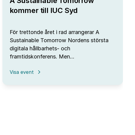
A Sustainable Tomorrow
kommer till IUC Syd
För trettonde året i rad arrangerar A
Sustainable Tomorrow Nordens största
digitala hållbarhets- och
framtidskonferens. Men…
:
Visa event
A
Sustainable
Tomorrow
kommer
till
IUC
Syd