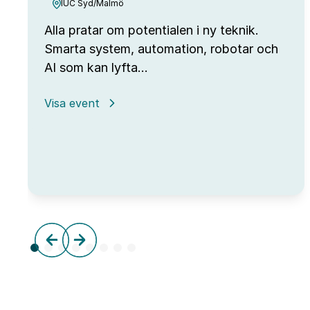
IUC Syd/Malmö
Alla pratar om potentialen i ny teknik.
Smarta system, automation, robotar och
AI som kan lyfta…
:
Visa event
Open
Lab
Day
hos
IUC
Syd