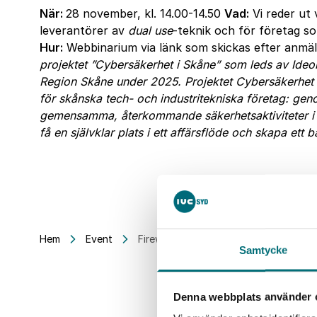
När:
28 november, kl. 14.00-14.50
Vad:
Vi reder ut 
leverantörer av
dual use
-teknik och för företag s
Hur:
Webbinarium via länk som skickas efter anmä
projektet ”Cybersäkerhet i Skåne” som leds av Ide
Region Skåne under 2025. Projektet Cybersäkerhet i Sk
för skånska tech- och industritekniska företag: geno
gemensamma, återkommande säkerhetsaktiviteter i 
få en självklar plats i ett affärsflöde och skapa ett
Hem
Event
Firewall Friday: Hur arbetar man säke
Samtycke
Denna webbplats använder 