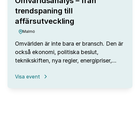
Omvärldsanalys – från
trendspaning till
affärsutveckling
Malmö
Omvärlden är inte bara er bransch. Den är
också ekonomi, politiska beslut,
teknikskiften, nya regler, energipriser,…
:
Visa event
Omvärldsanalys
–
från
trendspaning
till
affärsutveckling