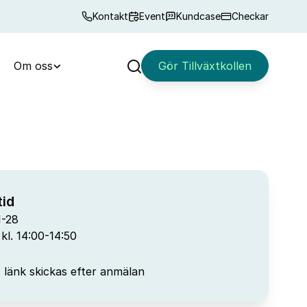
Kontakt
Event
Kundcase
Checkar
Om oss
Gör Tillväxtkollen
Sök
id
1-28
kl. 14:00-14:50
t, länk skickas efter anmälan