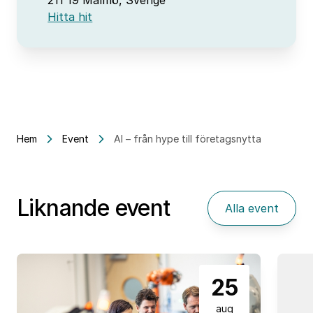
211 19 Malmö, Sverige
Hitta hit
Hem
Event
AI – från hype till företagsnytta
Liknande event
Alla event
25
aug