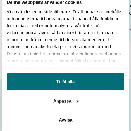
Denna webbplats använder cookies
Lab
bes
Day
Vi använder enhetsidentifierare för att anpassa innehållet
ene
hos
och annonserna till användarna, tillhandahålla funktioner
IUC
för sociala medier och analysera vår trafik. Vi
:
Syd
Vis
vidarebefordrar även sådana identifierare och annan
Omv
–
information från din enhet till de sociala medier och
frå
annons- och analysföretag som vi samarbetar med.
tre
Dessa kan i sin tur kombinera informationen med annan
till
information som du har tillhandahållit eller som de har
aff
samlat in när du har använt deras tjänster.
Tillåt alla
Gå med i vårt nyhetsbrev
Anpassa
Ta del av våra senaste nyheter, spännande
Avvisa
event och pågående utvecklingsprojekt.