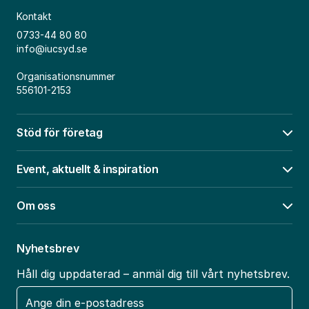
Kontakt
0733-44 80 80
info@iucsyd.se
Organisationsnummer
556101-2153
Stöd för företag
Öpp
Event, aktuellt & inspiration
Öpp
Om oss
Öpp
Nyhetsbrev
Håll dig uppdaterad – anmäl dig till vårt nyhetsbrev.
E-
post