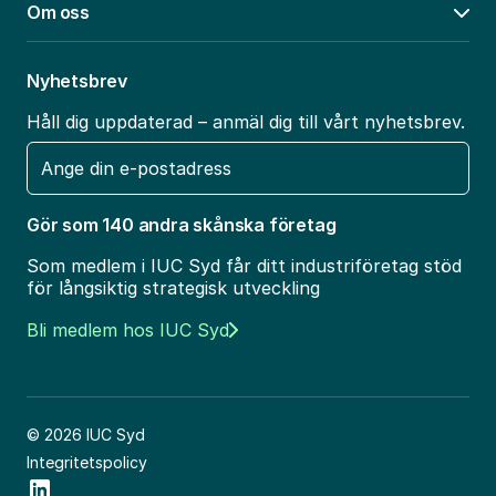
Om oss
Öpp
Nyhetsbrev
Håll dig uppdaterad – anmäl dig till vårt nyhetsbrev.
E-
post
Gör som 140 andra skånska företag
Som medlem i IUC Syd får ditt industriföretag stöd
för långsiktig strategisk utveckling
Bli medlem hos IUC Syd
© 2026 IUC Syd
Integritetspolicy
Social Icon