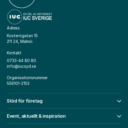
Adress
Kosterögatan 15
211 24, Malmö
Kontakt
0733-44 80 80
info@iucsyd.se
Organisationsnummer
556101-2153
Stöd för företag
Öpp
Event, aktuellt & inspiration
Öpp