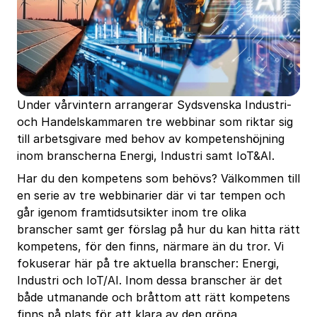
Under vårvintern arrangerar Sydsvenska Industri-
och Handelskammaren tre webbinar som riktar sig
till arbetsgivare med behov av kompetenshöjning
inom branscherna Energi, Industri samt IoT&AI.
Har du den kompetens som behövs? Välkommen till
en serie av tre webbinarier där vi tar tempen och
går igenom framtidsutsikter inom tre olika
branscher samt ger förslag på hur du kan hitta rätt
kompetens, för den finns, närmare än du tror. Vi
fokuserar här på tre aktuella branscher: Energi,
Industri och IoT/AI. Inom dessa branscher är det
både utmanande och bråttom att rätt kompetens
finns på plats för att klara av den gröna