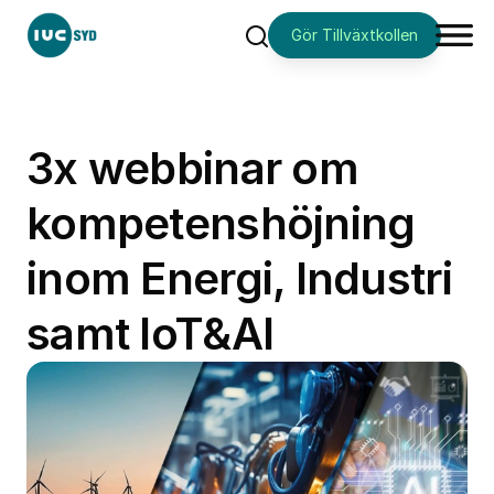
Gör Tillväxtkollen
Sök
3x webbinar om
kompetenshöjning
inom Energi, Industri
samt IoT&AI