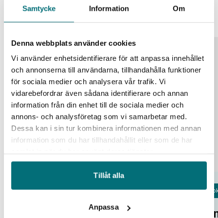
Liknande event
Alla event
Samtycke
Information
Om
Denna webbplats använder cookies
25
Vi använder enhetsidentifierare för att anpassa innehållet
och annonserna till användarna, tillhandahålla funktioner
aug
för sociala medier och analysera vår trafik. Vi
vidarebefordrar även sådana identifierare och annan
information från din enhet till de sociala medier och
annons- och analysföretag som vi samarbetar med.
Dessa kan i sin tur kombinera informationen med annan
information som du har tillhandahållit eller som de har
samlat in när du har använt deras tjänster.
Tillåt alla
Fok
Open Lab Day hos IUC Syd
Anpassa
Om
IUC Syd/Malmö