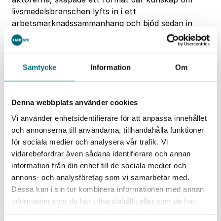
livsmedelsbranschen lyfts in i ett
arbetsmarknadssammanhang och bjöd sedan in
skolklasser till ett fullspäckat program.
Under besöket på Vattenhallen fick eleverna
chansen att ta reda på mer om hur jobb och
Samtycke
Information
Om
kunskaper hänger ihop med hur vi lever, äter och
skapar en hållbar miljö. Inspirerande föreläsningar
och dialog varvades med praktiska experiment och
Denna webbplats använder cookies
aktiviteter. Programmet innehöll
Tarmkanalen och
Vi använder enhetsidentifierare för att anpassa innehållet
matens väg genom kroppen
,
Robotprogrammering
och annonserna till användarna, tillhandahålla funktioner
och AI
,
Livsmedelskedjan
samt
Jorden och klimatet
för sociala medier och analysera vår trafik. Vi
genom tiderna
– ett upplägg som var mycket
vidarebefordrar även sådana identifierare och annan
uppskattat av såväl elever som pedagoger.
information från din enhet till de sociala medier och
annons- och analysföretag som vi samarbetar med.
Jag tycker att dagens aktiviteter var väldigt
Dessa kan i sin tur kombinera informationen med annan
intressanta. Man fick en annan syn på hur
information som du har tillhandahållit eller som de har
samhället faktiskt fungerar och hur många
samlat in när du har använt deras tjänster.