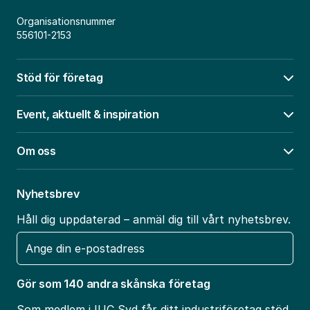
Organisationsnummer
556101-2153
Stöd för företag
Öpp
Event, aktuellt & inspiration
Öpp
Om oss
Öpp
Nyhetsbrev
Håll dig uppdaterad – anmäl dig till vårt nyhetsbrev.
E-
post
Gör som 140 andra skånska företag
Som medlem i IUC Syd får ditt industriföretag stöd