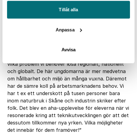
yrken som verkligen krävs!” Elev i åk 8
Tillåt alla
Max Grym, kommunikatör för
Anpassa
Arbetsmarknadskunskap, du har genomfört 28
miniföreläsningar på fyra dagar, berätta!
Avvisa
”Det var magiskt kul att prata mat med ungdomar –
vilka problem vi behöver lösa regionalt, nationellt
och globalt. De här ungdomarna är mer medvetna
om hållbarhet och miljö än många vuxna. Däremot
har de sämre koll på arbetsmarknadens behov. Vi
har t ex ett underskott på tusen personer bara
inom naturbruk i Skåne och industrin skriker efter
folk. Det blev en aha-upplevelse för eleverna när vi
resonerade kring att teknikutvecklingen gör att det
dessutom tillkommer nya yrken. Vilka möjligheter
det innebär för dem framöver!”