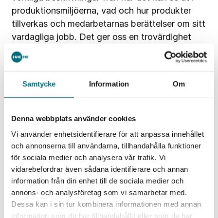
produktionsmiljöerna, vad och hur produkter
tillverkas och medarbetarnas berättelser om sitt
vardagliga jobb. Det ger oss en trovärdighet
som smittar av sig i engagemang och
nyfikenhet hos ungdomarna,
Samtycke
Information
Om
Linda Florén, en av tre
klassrumskommunikatörer i
Arbetsmarknadskunskap.
Denna webbplats använder cookies
Vi använder enhetsidentifierare för att anpassa innehållet
I samarbetet mellan AMK och Boliden Bergsöe
och annonserna till användarna, tillhandahålla funktioner
kommer runt två hundra ungdomar som står inför
för sociala medier och analysera vår trafik. Vi
sitt gymnasieval att få delta i en industri- och
vidarebefordrar även sådana identifierare och annan
tekniklektion. Det skapar möjligheter för
information från din enhet till de sociala medier och
ungdomarna att få mer kött på benen och bättre
annons- och analysföretag som vi samarbetar med.
kunskaper på alla de karriär- och
Dessa kan i sin tur kombinera informationen med annan
utvecklingsmöjligheter som industrin i Landskrona
information som du har tillhandahållit eller som de har
och Skåne bjuder på. Därutöver kommer Boliden