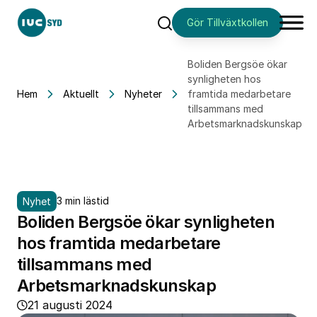
Gör Tillväxtkollen
Sök
Boliden Bergsöe ökar
synligheten hos
Hem
Aktuellt
Nyheter
framtida medarbetare
tillsammans med
Arbetsmarknadskunskap
3 min lästid
Nyhet
Boliden Bergsöe ökar synligheten
hos framtida medarbetare
tillsammans med
Arbetsmarknadskunskap
21 augusti 2024