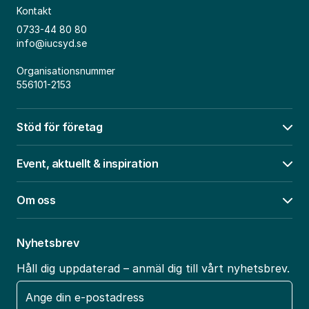
Kontakt
0733-44 80 80
info@iucsyd.se
Organisationsnummer
556101-2153
Stöd för företag
Öpp
Event, aktuellt & inspiration
Öpp
Om oss
Öpp
Nyhetsbrev
Håll dig uppdaterad – anmäl dig till vårt nyhetsbrev.
E-
post