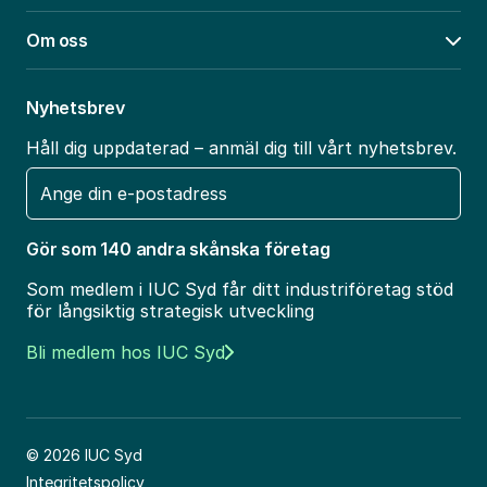
Om oss
Öpp
Nyhetsbrev
Håll dig uppdaterad – anmäl dig till vårt nyhetsbrev.
E-
post
Gör som 140 andra skånska företag
Som medlem i IUC Syd får ditt industriföretag stöd
för långsiktig strategisk utveckling
Bli medlem hos IUC Syd
© 2026 IUC Syd
Integritetspolicy