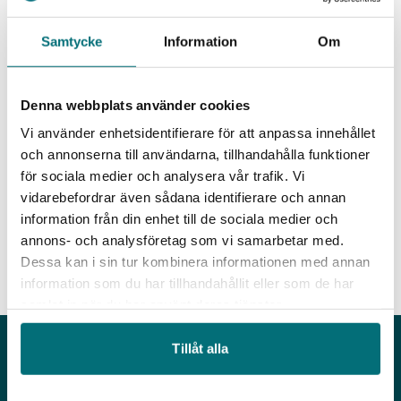
du veta mer om CoSkill – kontakta Richard
Samtycke
Information
Om
Greyling, IUC Syd,
richard.greyling@iucsyd.se
, 0768-64 99
03.
Hemsida CoSkill
CoSkill är finansierat av
Denna webbplats använder cookies
Europeiska Socialfonden och drivs av Region
Vi använder enhetsidentifierare för att anpassa innehållet
Skåne och Region Blekinge.
och annonserna till användarna, tillhandahålla funktioner
för sociala medier och analysera vår trafik. Vi
vidarebefordrar även sådana identifierare och annan
information från din enhet till de sociala medier och
annons- och analysföretag som vi samarbetar med.
Dessa kan i sin tur kombinera informationen med annan
information som du har tillhandahållit eller som de har
samlat in när du har använt deras tjänster.
Tillåt alla