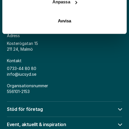
Anpassa
Avvisa
Adress
Kosterögatan 15
211 24, Malmö
Kontakt
0733-44 80 80
info@iucsyd.se
Organisationsnummer
556101-2153
Stöd för företag
Öpp
Event, aktuellt & inspiration
Öpp