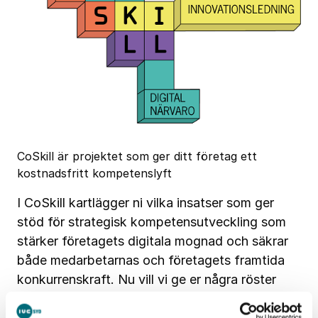
CoSkill är projektet som ger ditt företag ett
kostnadsfritt kompetenslyft
I CoSkill kartlägger ni vilka insatser som ger
stöd för strategisk kompetensutveckling som
stärker företagets digitala mognad och säkrar
både medarbetarnas och företagets framtida
konkurrenskraft. Nu vill vi ge er några röster
från företag som deltagit i CoSkill – vad fick
man ut av att delta?
Se filmen här!
Säkert vill