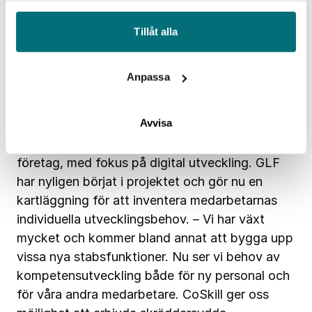
Från vänster: Kire Gelevski, Produktionschef, Edon
Tillåt alla
Lushaku, KTP-projektledare, Johan Wester, VD
Skräddarsydda utbildningar i CoSkill
Anpassa
Förutom att tillföra kunskap utifrån genom
KTP-projektet har Genarps Lådfabrik genom
Avvisa
IUC Syd gått in i CoSkill, ett projekt som
erbjuder utbildningar för små och medelstora
företag, med fokus på digital utveckling. GLF
har nyligen börjat i projektet och gör nu en
kartläggning för att inventera medarbetarnas
individuella utvecklingsbehov. – Vi har växt
mycket och kommer bland annat att bygga upp
vissa nya stabsfunktioner. Nu ser vi behov av
kompetensutveckling både för ny personal och
för våra andra medarbetare. CoSkill ger oss