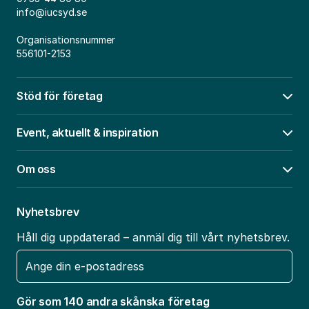
info@iucsyd.se
Organisationsnummer
556101-2153
Stöd för företag
Öpp
Event, aktuellt & inspiration
Öpp
Om oss
Öpp
Nyhetsbrev
Håll dig uppdaterad – anmäl dig till vårt nyhetsbrev.
E-
post
Gör som 140 andra skånska företag