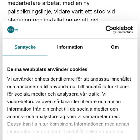
medarbetare arbetat med en ny
pallspikningslinje, vidare varit ett stöd vid
planering och installation av ett nytt
affärssystem och mätt produktivitet och spill
på olika avdelningar. – Det har varit ett givande
utbyte, både för projektledaren och för oss.
Samtycke
Information
Om
Jag tror det är bra att få komma in på ett lite
mindre företag, att få jobba brett med olika
Denna webbplats använder cookies
saker och med olika människor.
Vi använder enhetsidentifierare för att anpassa innehållet
och annonserna till användarna, tillhandahålla funktioner
för sociala medier och analysera vår trafik. Vi
vidarebefordrar även sådana identifierare och annan
information från din enhet till de sociala medier och
annons- och analysföretag som vi samarbetar med.
Dessa kan i sin tur kombinera informationen med annan
information som du har tillhandahållit eller som de har
samlat in när du har använt deras tjänster.