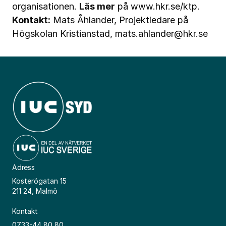
organisationen.
Läs mer
på
www.hkr.se/ktp
.
Kontakt:
Mats Åhlander, Projektledare på
Högskolan Kristianstad,
mats.ahlander@hkr.se
Adress
Kosterögatan 15
211 24, Malmö
Kontakt
0733-44 80 80