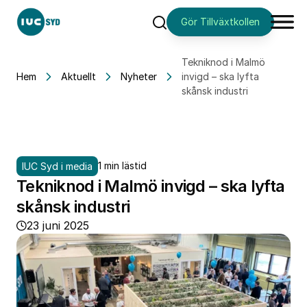
Gör Tillväxtkollen
Sök
Tekniknod i Malmö
Hem
Aktuellt
Nyheter
invigd – ska lyfta
skånsk industri
1 min lästid
IUC Syd i media
Tekniknod i Malmö invigd – ska lyfta
skånsk industri
23 juni 2025