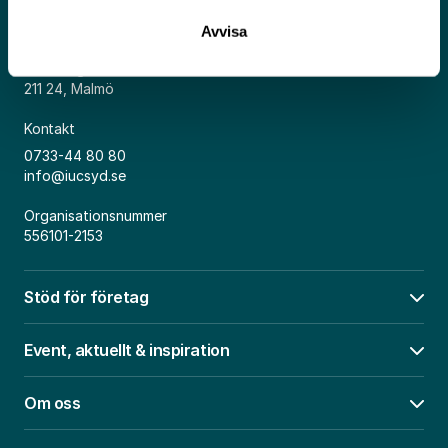
Avvisa
Adress
Kosterögatan 15
211 24, Malmö
Kontakt
0733-44 80 80
info@iucsyd.se
Organisationsnummer
556101-2153
Stöd för företag
Öpp
Event, aktuellt & inspiration
Öpp
Om oss
Öpp