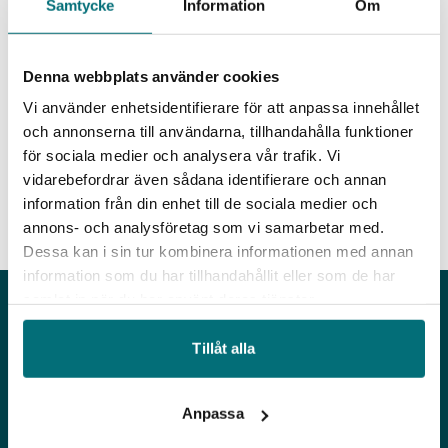
Samtycke
Information
Om
ett stort problem – den låga produktiviteten
bland mindre tillverkande företag. Om alla
nådde hälften av Scanias produktivitetsnivå,
Denna webbplats använder cookies
skulle vi ha världens starkaste industri. Här i
Vi använder enhetsidentifierare för att anpassa innehållet
Skåne har man dessutom knäckt koden för
och annonserna till användarna, tillhandahålla funktioner
hur näringsliv och offentlig sektor kan
för sociala medier och analysera vår trafik. Vi
samverka framgångsrikt – en nyckel till
vidarebefordrar även sådana identifierare och annan
långsiktig tillväxt, konstaterade Langbeck.
information från din enhet till de sociala medier och
Läs hela nyhetsartikeln i Tidningen Automation
annons- och analysföretag som vi samarbetar med.
Dessa kan i sin tur kombinera informationen med annan
information som du har tillhandahållit eller som de har
samlat in när du har använt deras tjänster.
Tillåt alla
Anpassa