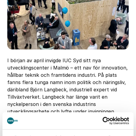
I början av april invigde IUC Syd sitt nya
utvecklingscenter i Malmö – ett nav för innovation,
hållbar teknik och framtidens industri. På plats
fanns flera tunga namn inom politik och näringsliv,
däribland Björn Langbeck, industriell expert vid
Tillväxtverket. Langbeck har länge varit en
nyckelperson i den svenska industrins
utvecklingsarbete och lyfte under invigningen
vikten av regional samverkan.
– IUC Syds utvecklingscenter bidrar till att lösa