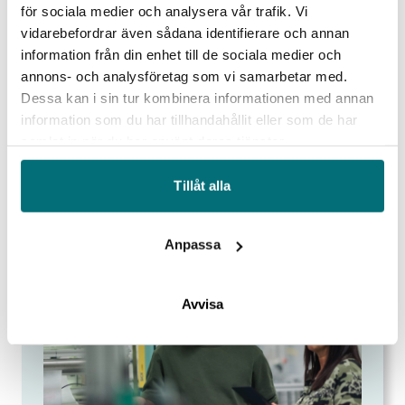
för sociala medier och analysera vår trafik. Vi
Omvärldsanalys och strategiutveckling
vidarebefordrar även sådana identifierare och annan
information från din enhet till de sociala medier och
Hållbara affärer och cirkulär omställning
annons- och analysföretag som vi samarbetar med.
Dessa kan i sin tur kombinera informationen med annan
Lean och effektiva organisationer
information som du har tillhandahållit eller som de har
samlat in när du har använt deras tjänster.
Insatser inom affärsutveckling
Tillåt alla
Anpassa
Avvisa