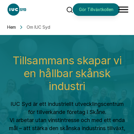
Gör Tillväxtkollen
Sök
Hem
Om IUC Syd
Tillsammans skapar vi
en hållbar skånsk
industri
IUC Syd är ett industriellt utvecklingscentrum
för tillverkande företag i Skåne.
Vi arbetar utan vinstintresse och med ett enda
mål – att stärka den skånska industrins tillväxt,