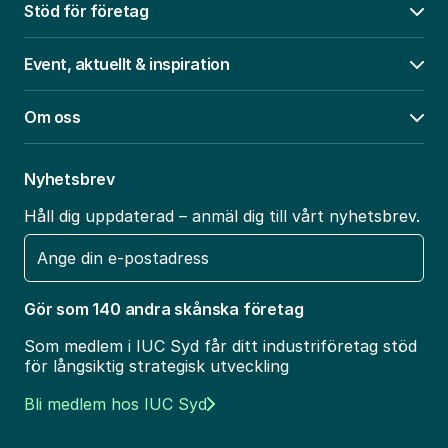
Stöd för företag
Öpp
Event, aktuellt & inspiration
Öpp
Om oss
Öpp
Nyhetsbrev
Håll dig uppdaterad – anmäl dig till vårt nyhetsbrev.
E-
post
Gör som 140 andra skånska företag
Som medlem i IUC Syd får ditt industriföretag stöd
för långsiktig strategisk utveckling
Bli medlem hos IUC Syd