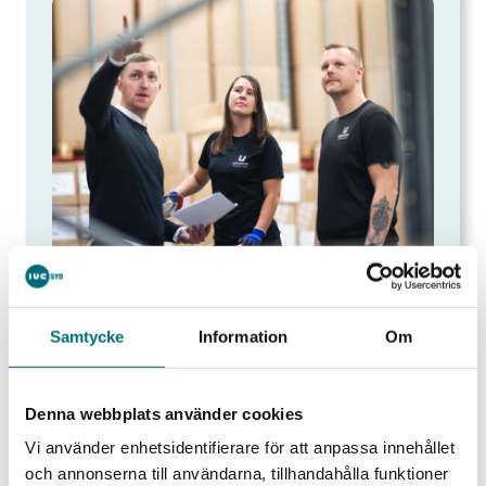
Affär
Samtycke
Information
Om
Det ställs helt nya krav på företagens
förmåga inom affärsutveckling. Vi visar på
Denna webbplats använder cookies
möjligheter att utveckla både befintliga
Vi använder enhetsidentifierare för att anpassa innehållet
och nya hållbara affärer.
och annonserna till användarna, tillhandahålla funktioner