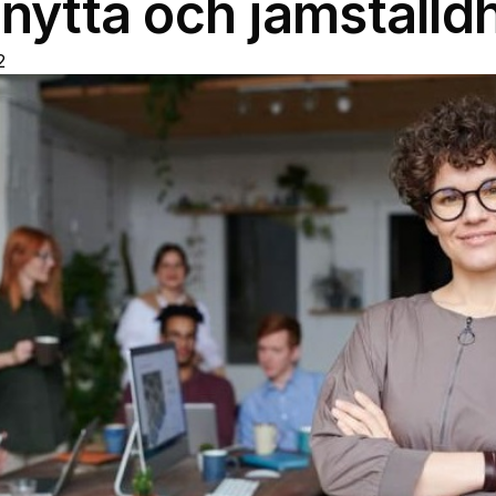
tnytta och jämställd
2