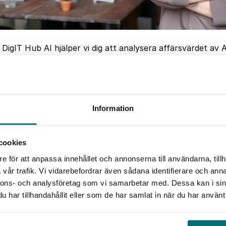
 DigIT Hub AI hjälper vi dig att analysera affärsvärdet av AI,
företag.
satsningar på AI i Europa och övriga världen. Med de
ntering av data är det uppenbart att AI är en viktig de
ta konkurrenskraft.
Information
ssmeddelande här
cookies
e för att anpassa innehållet och annonserna till användarna, tillh
ta idéer och lära sig mycket på vägen
vår trafik. Vi vidarebefordrar även sådana identifierare och anna
, affärsutvecklare på IUC Syd, är mycket nöjd med at
nnons- och analysföretag som vi samarbetar med. Dessa kan i sin
enom projektet DigIT Hub AI: ”Vi besöker små och m
har tillhandahållit eller som de har samlat in när du har använt 
och diskuterar deras utmaningar och möjligheter. En st
rojekt är att här kan man testa idéer och lära sig myc