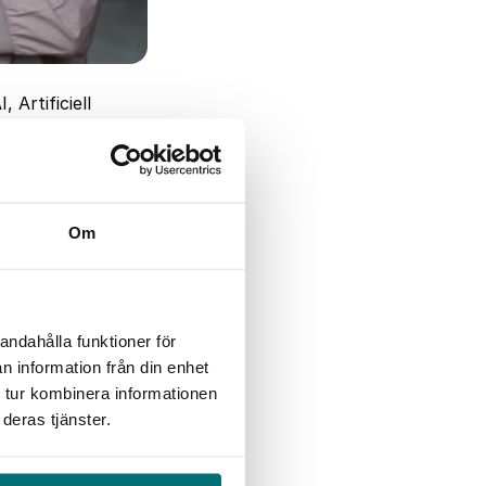
 Artificiell
t ökande behovet
l av svenska
Om
andahålla funktioner för
n information från din enhet
t kunna sprida
 tur kombinera informationen
edelstora
deras tjänster.
or fördel med
ket på vägen. På