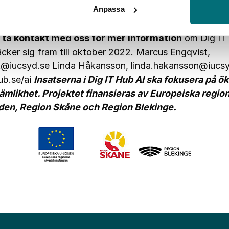
Anpassa
i att kunna kartlägga möjliga industriella tillämpningar
 vidare i regionen.”
Länk till intresseanmälan för f
ta kontakt med oss för mer information
om Dig IT 
äcker sig fram till oktober 2022. Marcus Engqvist,
t@iucsyd.se
Linda Håkansson,
linda.hakansson@iucs
b.se/ai
Insatserna i Dig IT Hub AI ska fokusera på ök
jämlikhet. Projektet finansieras av Europeiska regio
den, Region Skåne och Region Blekinge.