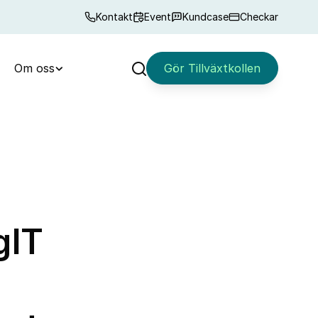
Kontakt
Event
Kundcase
Checkar
Om oss
Gör Tillväxtkollen
Sök
gIT