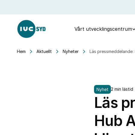
Vårt utvecklingscentrum
Hem
Aktuellt
Nyheter
Läs pressmeddelande: D
2 min lästid
Nyhet
Läs p
Hub AI