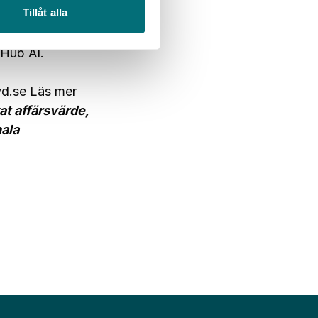
Tillåt alla
 av AI, och
öretag här
Hub AI.
yd.se
Läs mer
at affärsvärde,
nala