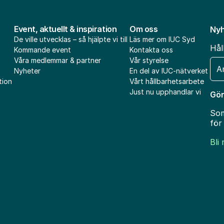
Event, aktuellt & inspiration
Om oss
Nyh
De ville utvecklas – så hjälpte vi till
Läs mer om IUC Syd
Hål
Kommande event
Kontakta oss
Våra medlemmar & partner
Vår styrelse
E-
Nyheter
En del av IUC-nätverket
pos
tion
Vårt hållbarhetsarbete
Just nu upphandlar vi
Gör
Som
för
Bli