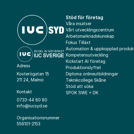
Stöd för företag
Våra insatser
Vårt utvecklingscentrum
Arbetsmarknadskunskap
Fokus Tilläxt
Automation & uppkopplad produk
Kompetensutveckling
Kickstart AI företag
Adress
Produktionslyftet
Diploma onlineutbildningar
Kosterögatan 15
211 24, Malmö
Teknikcollege Skåne
Stöd att söka
Kontakt
SPOK SWE + DK
0733-44 80 80
info@iucsyd.se
Organisationsnummer
556101-2153