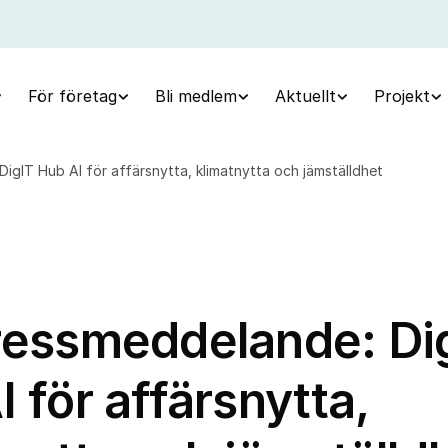
För företag
Bli medlem
Aktuellt
Projekt
igIT Hub AI för affärsnytta, klimatnytta och jämställdhet
ressmeddelande: Di
 för affärsnytta,