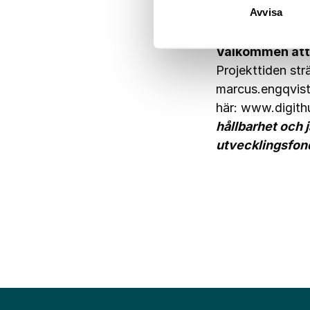
Avvisa
så sätt kommer v
sprida kunskapen
Välkommen att 
Projekttiden str
marcus.engqvis
här:
www.digithu
hållbarhet och 
utvecklingsfon