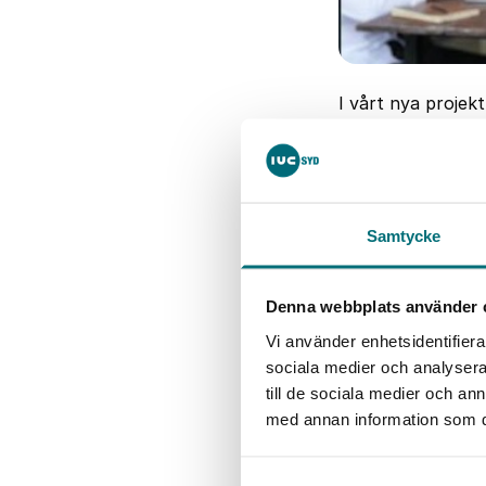
I vårt nya projekt
Intelligens, i ditt 
Det görs stora 
av storskalig ha
företags fortsat
Samtycke
Läs pre
Denna webbplats använder 
Vi använder enhetsidentifierar
Här kan man tes
sociala medier och analysera 
Marcus Engqvist
till de sociala medier och a
kunskap om AI g
med annan information som du 
industriföretag 
ett utvecklingsp