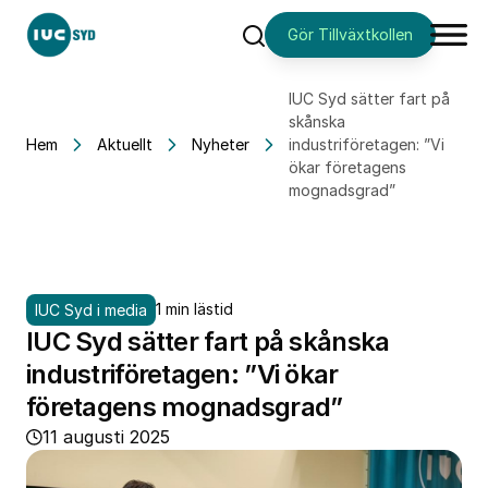
Gör Tillväxtkollen
Sök
IUC Syd sätter fart på
skånska
Hem
Aktuellt
Nyheter
industriföretagen: ”Vi
ökar företagens
mognadsgrad”
1 min lästid
IUC Syd i media
IUC Syd sätter fart på skånska
industriföretagen: ”Vi ökar
företagens mognadsgrad”
11 augusti 2025