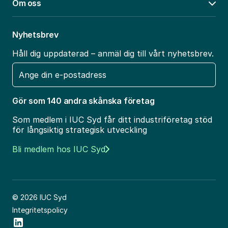
Om oss
Öpp
Nyhetsbrev
Håll dig uppdaterad – anmäl dig till vårt nyhetsbrev.
E-
post
Gör som 140 andra skånska företag
Som medlem i IUC Syd får ditt industriföretag stöd
för långsiktig strategisk utveckling
Bli medlem hos IUC Syd
© 2026 IUC Syd
Integritetspolicy
Social Icon