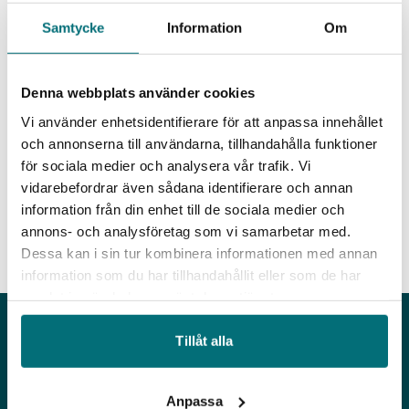
Ute i Oljehamnen i Malmö blåser det hårda
Samtycke
Information
Om
vindar, men här ute har IUC, Industriellt
Utvecklingscentrum, Syd hittat helt rätt. Mitt i
hjärtat av Malmös industriella nav flyttade de in
Denna webbplats använder cookies
till sina nya lokaler i februari. Från en tidigare
Vi använder enhetsidentifierare för att anpassa innehållet
yta på drygt 40 kvadratmeter ute i Västra
och annonserna till användarna, tillhandahålla funktioner
hamnen, Malmö, till en yta på nu 600
för sociala medier och analysera vår trafik. Vi
kvadratmeter har de plats för alla sina drygt 30
vidarebefordrar även sådana identifierare och annan
anställda, ett utvecklingscenter och
information från din enhet till de sociala medier och
konferensrum.
annons- och analysföretag som vi samarbetar med.
Läs hela artikeln på Verkstäderna
Dessa kan i sin tur kombinera informationen med annan
information som du har tillhandahållit eller som de har
samlat in när du har använt deras tjänster.
Tillåt alla
Anpassa