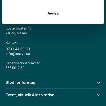
Avvisa
Adress
Kosterögatan 15
211 24, Malmö
Kontakt
0733-44 80 80
info@iucsyd.se
Organisationsnummer
556101-2153
Stöd för företag
Öpp
Event, aktuellt & inspiration
Öpp