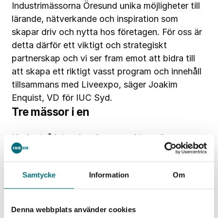
Industrimässorna Öresund unika möjligheter till
lärande, nätverkande och inspiration som
skapar driv och nytta hos företagen. För oss är
detta därför ett viktigt och strategiskt
partnerskap och vi ser fram emot att bidra till
att skapa ett riktigt vasst program och innehåll
tillsammans med Liveexpo, säger Joakim
Enquist, VD för IUC Syd.
Tre mässor i en
Under två intensiva dagar med tre mässor –
Automationsteknik, Processexpo och
Underhållsteknik – på den gemensamma
Samtycke
Information
Om
mötesplatsen Industrimässorna Öresund skapas
ett skyltfönster för den moderna
produktionsindustrin. Mötesplatsen besöks av
Denna webbplats använder cookies
beslutsfattare, tekniker, ingenjörer och inköpare