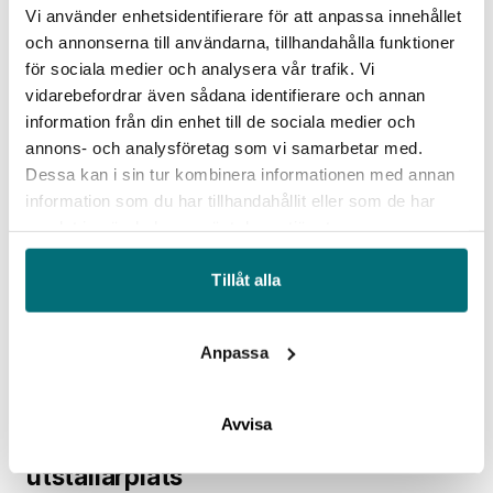
Vi använder enhetsidentifierare för att anpassa innehållet
från hela den tillverkande industrin som letar
och annonserna till användarna, tillhandahålla funktioner
efter produkter och lösningar för dagens
för sociala medier och analysera vår trafik. Vi
problem och morgondagens utmaningar för en
vidarebefordrar även sådana identifierare och annan
effektiv, driftsäker och hållbar produktion. IUC
information från din enhet till de sociala medier och
Syd är självklart på plats båda dagarna och
annons- och analysföretag som vi samarbetar med.
kommer även att vara värdar och arrangörer för
Dessa kan i sin tur kombinera informationen med annan
information som du har tillhandahållit eller som de har
flera seminarier.
samlat in när du har använt deras tjänster.
Save the date!
Tillåt alla
Besökarregistreringen öppnar senare i höst,
men notera den 21-22 maj 2025 i din kalender
redan nu.
Anpassa
Läs mer om Industrimässorna Öresund 2025
Avvisa
Kontakt och bokning av
utställarplats