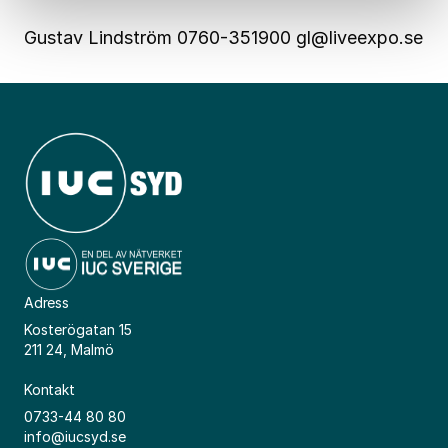
Gustav Lindström 0760-351900 gl@liveexpo.se
Adress
Kosterögatan 15
211 24, Malmö
Kontakt
0733-44 80 80
info@iucsyd.se