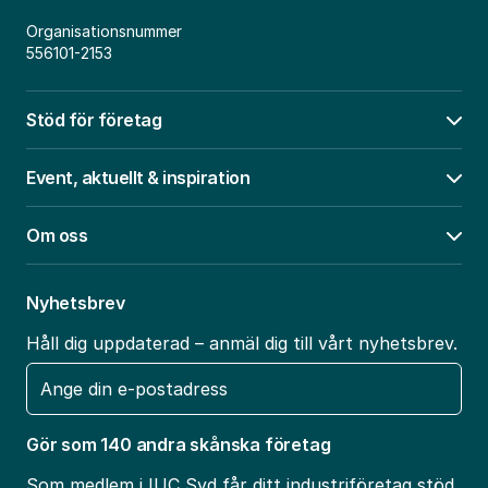
Organisationsnummer
556101-2153
Stöd för företag
Öpp
Event, aktuellt & inspiration
Öpp
Om oss
Öpp
Nyhetsbrev
Håll dig uppdaterad – anmäl dig till vårt nyhetsbrev.
E-
post
Gör som 140 andra skånska företag
Som medlem i IUC Syd får ditt industriföretag stöd