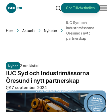
Gör Tillväxtkollen
Sök
IUC Syd och
Industrimässorna
Hem
Aktuellt
Nyheter
Öresund i nytt
partnerskap
2 min lästid
Nyhet
IUC Syd och Industrimässorna
Öresund i nytt partnerskap
17 september 2024