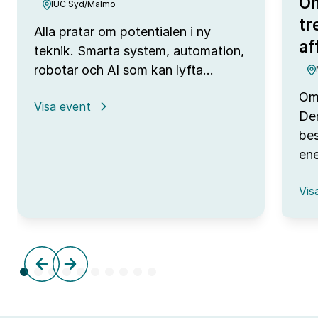
Om
IUC Syd/Malmö
tr
Alla pratar om potentialen i ny
af
teknik. Smarta system, automation,
robotar och AI som kan lyfta…
Omv
:
Visa event
Den
Open
Lab
bes
Day
ene
hos
IUC
:
Syd
Vis
Omv
–
frå
tre
till
aff