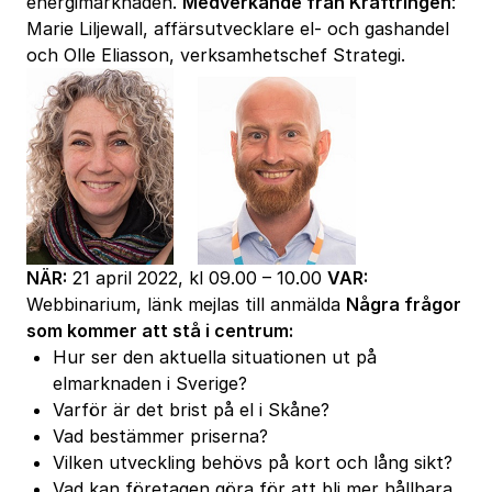
energimarknaden.
Medverkande från Kraftringen
:
Marie Liljewall, affärsutvecklare el- och gashandel
och Olle Eliasson, verksamhetschef Strategi.
NÄR:
21 april 2022, kl 09.00 – 10.00
VAR:
Webbinarium, länk mejlas till anmälda
Några frågor
som kommer att stå i centrum:
Hur ser den aktuella situationen ut på
elmarknaden i Sverige?
Varför är det brist på el i Skåne?
Vad bestämmer priserna?
Vilken utveckling behövs på kort och lång sikt?
Vad kan företagen göra för att bli mer hållbara