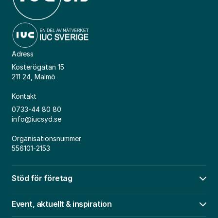
Adress
Kosterögatan 15
211 24, Malmö
Kontakt
0733-44 80 80
info@iucsyd.se
Organisationsnummer
556101-2153
Stöd för företag
Öpp
Event, aktuellt & inspiration
Öpp