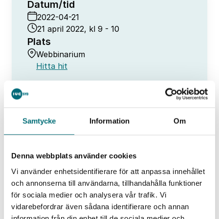
Datum/tid
2022-04-21
21 april 2022, kl 9 - 10
Plats
Webbinarium
Hitta hit
Samtycke
Information
Om
Kritiskt läge för skånsk industri – vad
Denna webbplats använder cookies
säger Kraftringen om Skånes
Hem
Event
Vi använder enhetsidentifierare för att anpassa innehållet
energiförsörjning och vad bestämmer
elpriserna?
och annonserna till användarna, tillhandahålla funktioner
för sociala medier och analysera vår trafik. Vi
vidarebefordrar även sådana identifierare och annan
information från din enhet till de sociala medier och