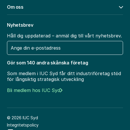
Om oss
Öpp
Nyhetsbrev
Håll dig uppdaterad – anmäl dig till vårt nyhetsbrev.
E-
post
Gör som 140 andra skånska företag
Som medlem i IUC Syd får ditt industriföretag stöd
för långsiktig strategisk utveckling
Bli medlem hos IUC Syd
© 2026 IUC Syd
Integritetspolicy