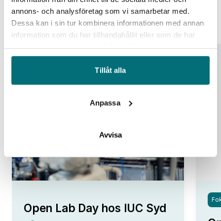
Liknande event
annons- och analysföretag som vi samarbetar med.
Alla event
Dessa kan i sin tur kombinera informationen med annan
information som du har tillhandahållit eller som de har
samlat in när du har använt deras tjänster.
25
Tillåt alla
aug
Anpassa
Avvisa
Fok
Open Lab Day hos IUC Syd