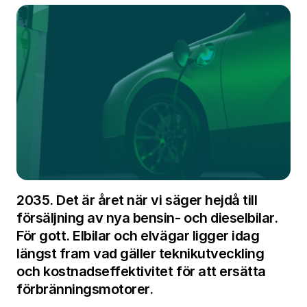
2035. Det är året när vi säger hejdå till
försäljning av nya bensin- och dieselbilar.
För gott. Elbilar och elvägar ligger idag
längst fram vad gäller teknikutveckling
och kostnadseffektivitet för att ersätta
förbränningsmotorer.