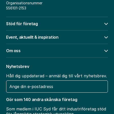
Organisationsnummer
556101-2153
Stöd för företag
Öpp
Event, aktuellt & inspiration
Öpp
Om oss
Öpp
Nyhetsbrev
Håll dig uppdaterad – anmäl dig till vårt nyhetsbrev.
E-
post
Gör som 140 andra skånska företag
Som medlem i IUC Syd får ditt industriföretag stöd