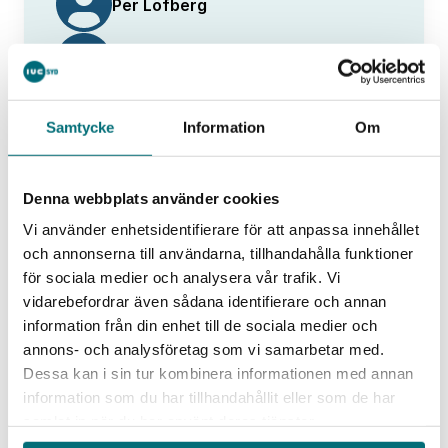
Per Löfberg
Britt Karlsson-Green
Mats Larsson
Samtycke
Information
Om
Senior affärsutvecklare
- IUC Syd
Visa fler medverkande
Denna webbplats använder cookies
Vi använder enhetsidentifierare för att anpassa innehållet
och annonserna till användarna, tillhandahålla funktioner
för sociala medier och analysera vår trafik. Vi
vidarebefordrar även sådana identifierare och annan
Kontakt
information från din enhet till de sociala medier och
Mats Larsson
annons- och analysföretag som vi samarbetar med.
Projektledare
Dessa kan i sin tur kombinera informationen med annan
mats.larsson@iucsyd.se
information som du har tillhandahållit eller som de har
0733-55 24 11
samlat in när du har använt deras tjänster.