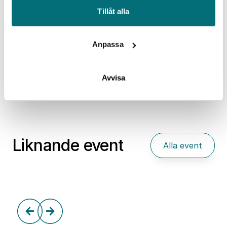
Tillåt alla
Anpassa
Heldag om kompetenserna som behövs
Avvisa
Hem
Event
för en framgångsrik övergång till
eldrivna fordon
Liknande event
Alla event