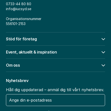
0733-44 80 80
info@iucsyd.se
Organisationsnummer
556101-2153
Stöd för företag
Öpp
Event, aktuellt & inspiration
Öpp
Om oss
Öpp
Nyhetsbrev
Håll dig uppdaterad – anmäl dig till vårt nyhetsbrev.
E-
post