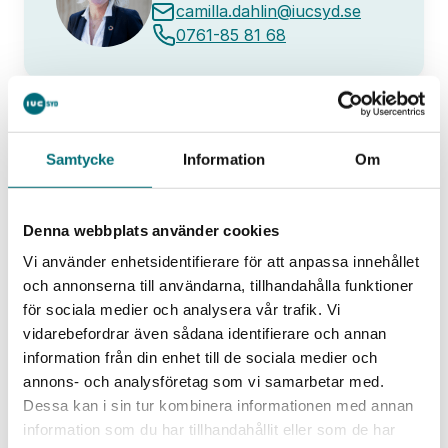
camilla.dahlin@iucsyd.se
0761-85 81 68
Samtycke
Information
Om
Analyserna, nyckeltalen &
Denna webbplats använder cookies
Hem
Event
förbättringarna som optimerar er
produktion mot ökad hållbarhet
Vi använder enhetsidentifierare för att anpassa innehållet
och annonserna till användarna, tillhandahålla funktioner
för sociala medier och analysera vår trafik. Vi
vidarebefordrar även sådana identifierare och annan
Liknande event
Alla event
information från din enhet till de sociala medier och
annons- och analysföretag som vi samarbetar med.
Dessa kan i sin tur kombinera informationen med annan
information som du har tillhandahållit eller som de har