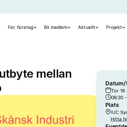
För företag
Bli medlem
Aktuellt
Projekt
sutbyte mellan
Datum/t
p
Tor 18
08:30 -
Plats
IUC Syd
Hitta hi
Eventde