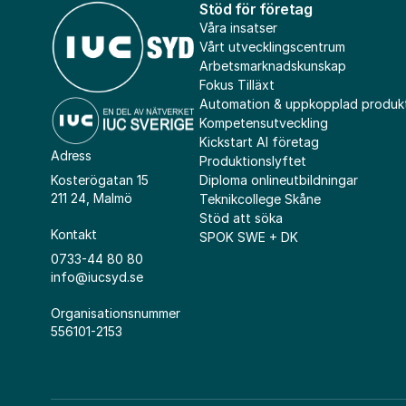
Stöd för företag
Våra insatser
Vårt utvecklingscentrum
Arbetsmarknadskunskap
Fokus Tilläxt
Automation & uppkopplad produk
Kompetensutveckling
Kickstart AI företag
Adress
Produktionslyftet
Diploma onlineutbildningar
Kosterögatan 15
211 24, Malmö
Teknikcollege Skåne
Stöd att söka
Kontakt
SPOK SWE + DK
0733-44 80 80
info@iucsyd.se
Organisationsnummer
556101-2153