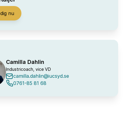
dig nu
Camilla Dahlin
Industricoach, vice VD
camilla.dahlin@iucsyd.se
0761-85 81 68