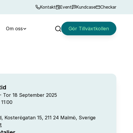
Kontakt
Event
Kundcase
Checkar
Om oss
Gör Tillväxtkollen
Sök
id
 - Tor 18 September 2025
 11:00
, Kosterögatan 15, 211 24 Malmö, Sverige
t
taljer