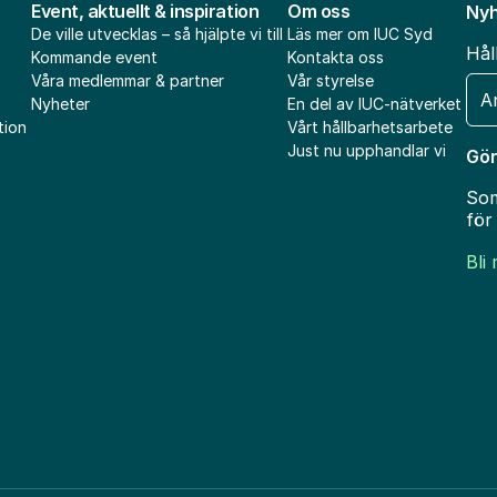
Event, aktuellt & inspiration
Om oss
Nyh
De ville utvecklas – så hjälpte vi till
Läs mer om IUC Syd
Hål
Kommande event
Kontakta oss
Våra medlemmar & partner
Vår styrelse
E-
Nyheter
En del av IUC-nätverket
pos
tion
Vårt hållbarhetsarbete
Just nu upphandlar vi
Gör
Som
för
Bli