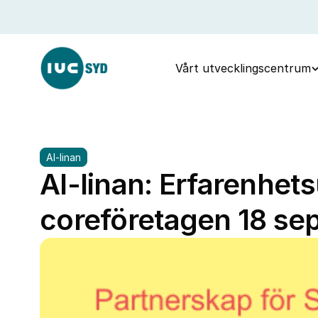
Vårt utvecklingscentrum
AI-linan
AI-linan: Erfarenhet
coreföretagen 18 se