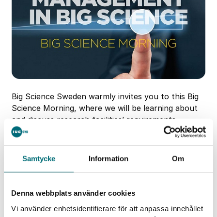
Big Science Sweden warmly invites you to this Big
Science Morning, where we will be learning about
and discuss research facilities’ requirements
regarding quality systems: Quality Management in
Big Science, 9 September 2021, 08.00-10.00.
Samtycke
Information
Om
Representatives from ESS (European Spallation
Source) and F4E (Fusion for Energy) will be joining
us this morning.
Denna webbplats använder cookies
More information and registration here
Vi använder enhetsidentifierare för att anpassa innehållet