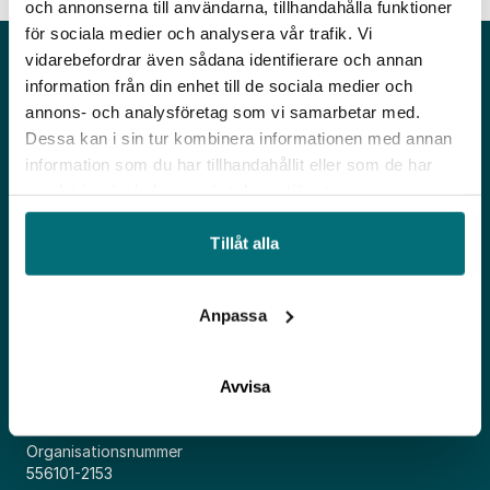
och annonserna till användarna, tillhandahålla funktioner
för sociala medier och analysera vår trafik. Vi
vidarebefordrar även sådana identifierare och annan
information från din enhet till de sociala medier och
annons- och analysföretag som vi samarbetar med.
Dessa kan i sin tur kombinera informationen med annan
information som du har tillhandahållit eller som de har
samlat in när du har använt deras tjänster.
Tillåt alla
Adress
Kosterögatan 15
211 24, Malmö
Anpassa
Kontakt
0733-44 80 80
Avvisa
info@iucsyd.se
Organisationsnummer
556101-2153