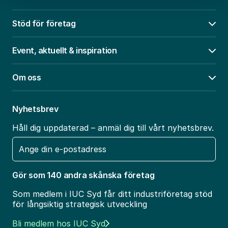
Stöd för företag
Öpp
Event, aktuellt & inspiration
Öpp
Om oss
Öpp
Nyhetsbrev
Håll dig uppdaterad – anmäl dig till vårt nyhetsbrev.
E-
post
Gör som 140 andra skånska företag
Som medlem i IUC Syd får ditt industriföretag stöd
för långsiktig strategisk utveckling
Bli medlem hos IUC Syd