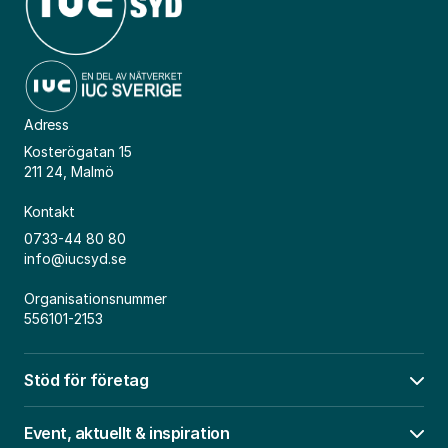
Adress
Kosterögatan 15
211 24, Malmö
Kontakt
0733-44 80 80
info@iucsyd.se
Organisationsnummer
556101-2153
Stöd för företag
Öpp
Event, aktuellt & inspiration
Öpp