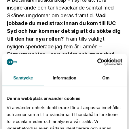
inspirerande och tankeväckande samtal med
Skånes ungdomar om deras framtid.
Vad
jobbade du med strax innan du kom till IUC
Syd och hur kommer det sig att du sökte dig
till den här nya rollen?
Fram tills väldigt
nyligen spenderade jag fem år i armén –
Försvarsmakten – som soldat och gruppchef.
Efter utlandstjänstgöring kände jag att jag hade
gjort mitt där och sökte mig vidare. Men det är
fortsatt viktigt för mig att göra något för
Samtycke
Information
Om
samhället. Som tur är stötte jag på en tjänst
som klassrumskommunikatör där jag får göra
Denna webbplats använder cookies
något för samhället och samtidigt ha väldigt
Vi använder enhetsidentifierare för att anpassa innehållet
roligt!
Vad ser du mest fram emot?
Samtalen
och annonserna till användarna, tillhandahålla funktioner
och dialogerna med ungdomarna – och alla
för sociala medier och analysera vår trafik. Vi
utmaningar som kommer med det!
vidarebefordrar även sådana identifierare och annan