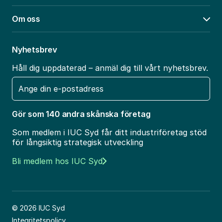
Om oss
Öpp
Nyhetsbrev
Håll dig uppdaterad – anmäl dig till vårt nyhetsbrev.
E-
post
Gör som 140 andra skånska företag
Som medlem i IUC Syd får ditt industriföretag stöd
för långsiktig strategisk utveckling
Bli medlem hos IUC Syd
© 2026 IUC Syd
Integritetspolicy