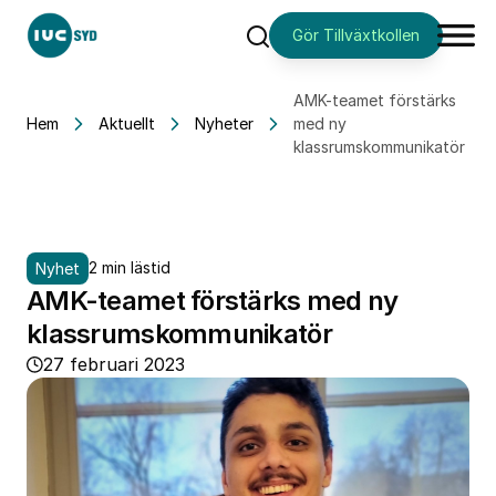
Gör Tillväxtkollen
Sök
AMK-teamet förstärks
Hem
Aktuellt
Nyheter
med ny
klassrumskommunikatör
2 min lästid
Nyhet
AMK-teamet förstärks med ny
klassrumskommunikatör
27 februari 2023