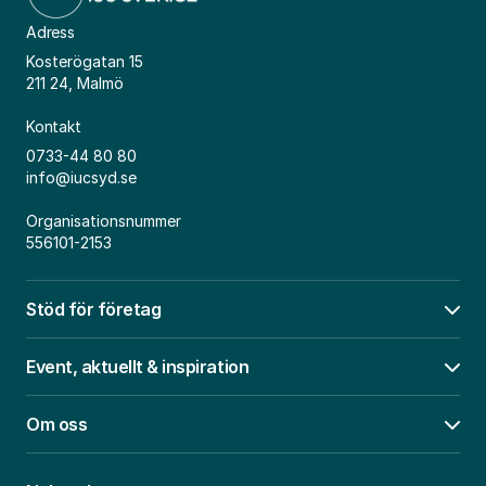
Adress
Kosterögatan 15
211 24, Malmö
Kontakt
0733-44 80 80
info@iucsyd.se
Organisationsnummer
556101-2153
Stöd för företag
Öpp
Event, aktuellt & inspiration
Öpp
Om oss
Öpp