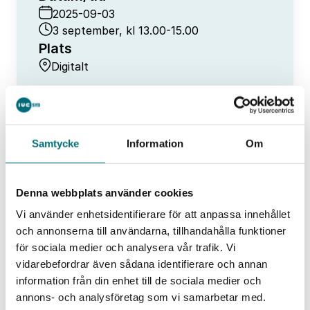
2025-09-03
3 september, kl 13.00-15.00
Plats
Digitalt
Samtycke
Information
Om
PCB-teknik i världsklass – här är vägen
Denna webbplats använder cookies
Hem
Event
in till CERN
Vi använder enhetsidentifierare för att anpassa innehållet
och annonserna till användarna, tillhandahålla funktioner
för sociala medier och analysera vår trafik. Vi
Liknande event
vidarebefordrar även sådana identifierare och annan
Alla event
information från din enhet till de sociala medier och
annons- och analysföretag som vi samarbetar med.