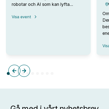
robotar och AI som kan lyfta…
Omv
:
Visa event
Den
Open
Lab
bes
Day
ene
hos
IUC
:
Syd
Vis
Omv
–
frå
tre
till
aff
Gå med i vårt nyhetsbrev