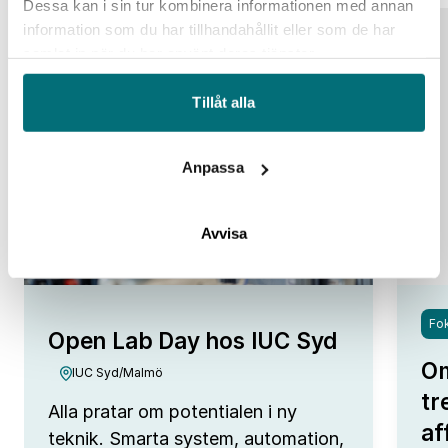
Dessa kan i sin tur kombinera informationen med annan
information som du har tillhandahållit eller som de har
25
samlat in när du har använt deras tjänster.
aug
Tillåt alla
Anpassa
Avvisa
Fok
Open Lab Day hos IUC Syd
Om
IUC Syd/Malmö
tr
Alla pratar om potentialen i ny
af
teknik. Smarta system, automation,