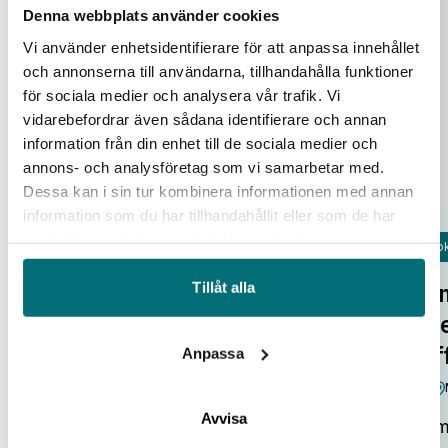
aug
Denna webbplats använder cookies
Vi använder enhetsidentifierare för att anpassa innehållet
och annonserna till användarna, tillhandahålla funktioner
för sociala medier och analysera vår trafik. Vi
vidarebefordrar även sådana identifierare och annan
information från din enhet till de sociala medier och
annons- och analysföretag som vi samarbetar med.
Dessa kan i sin tur kombinera informationen med annan
information som du har tillhandahållit eller som de har
samlat in när du har använt deras tjänster.
Fok
Open Lab Day hos IUC Syd
Tillåt alla
Om
IUC Syd/Malmö
tr
Alla pratar om potentialen i ny
af
Anpassa
teknik. Smarta system, automation,
robotar och AI som kan lyfta…
Avvisa
Omv
:
Visa event