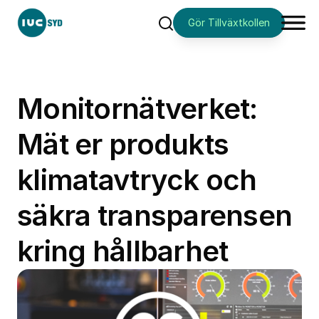
Gör Tillväxtkollen
Sök
Monitornätverket:
Mät er produkts
klimatavtryck och
säkra transparensen
kring hållbarhet