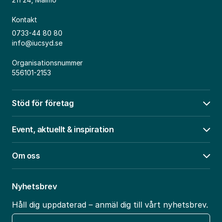
Kontakt
0733-44 80 80
info@iucsyd.se
Organisationsnummer
556101-2153
Stöd för företag
Öpp
Event, aktuellt & inspiration
Öpp
Om oss
Öpp
Nyhetsbrev
Håll dig uppdaterad – anmäl dig till vårt nyhetsbrev.
E-