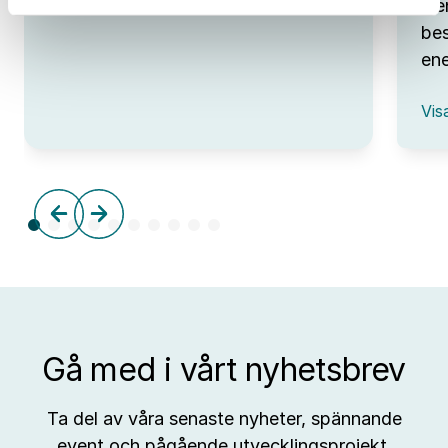
Den
Open
Lab
bes
Day
ene
hos
IUC
:
Syd
Vis
Omv
–
frå
tre
till
aff
Gå med i vårt nyhetsbrev
Ta del av våra senaste nyheter, spännande
event och pågående utvecklingsprojekt.