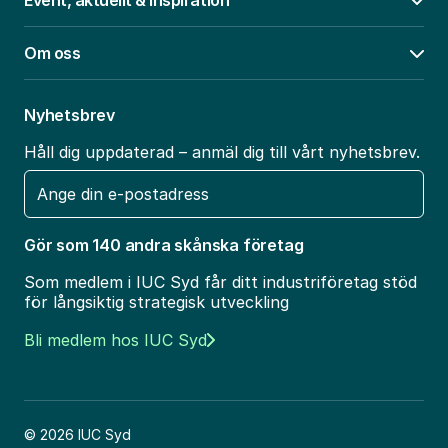
Event, aktuellt & inspiration
Öpp
Om oss
Öpp
Nyhetsbrev
Håll dig uppdaterad – anmäl dig till vårt nyhetsbrev.
E-
post
Gör som 140 andra skånska företag
Som medlem i IUC Syd får ditt industriföretag stöd
för långsiktig strategisk utveckling
Bli medlem hos IUC Syd
© 2026 IUC Syd