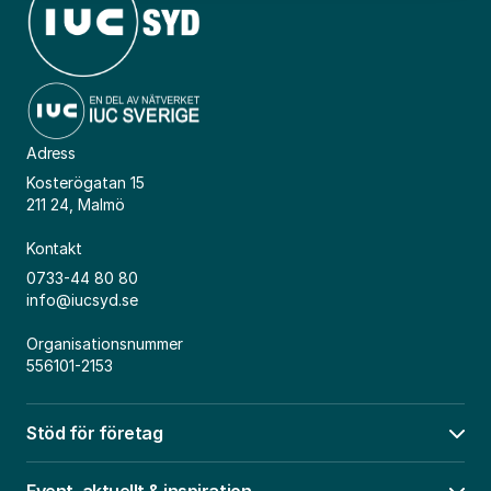
Adress
Kosterögatan 15
211 24, Malmö
Kontakt
0733-44 80 80
info@iucsyd.se
Organisationsnummer
556101-2153
Stöd för företag
Öpp