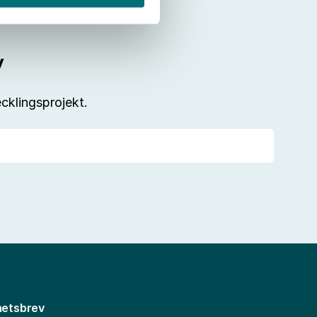
v
cklingsprojekt.
etsbrev