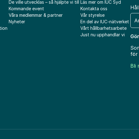
De ville utvecklas – så hjälpte vi till
Läs mer om IUC Syd
Hål
Kommande event
Kontakta oss
Våra medlemmar & partner
Vår styrelse
E-
Nyheter
En del av IUC-nätverket
pos
tion
Vårt hållbarhetsarbete
Just nu upphandlar vi
Gör
Som
för
Bli