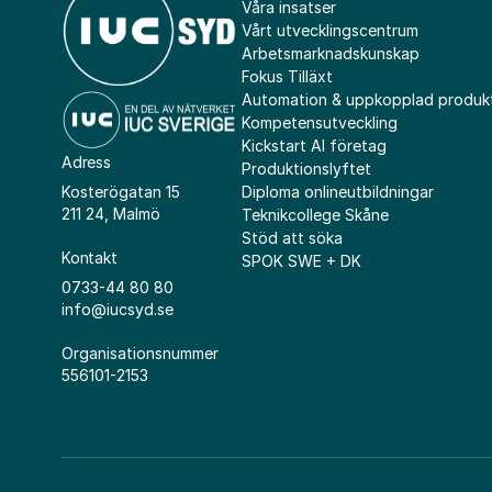
Våra insatser
Vårt utvecklingscentrum
Arbetsmarknadskunskap
Fokus Tilläxt
Automation & uppkopplad produk
Kompetensutveckling
Kickstart AI företag
Adress
Produktionslyftet
Diploma onlineutbildningar
Kosterögatan 15
211 24, Malmö
Teknikcollege Skåne
Stöd att söka
Kontakt
SPOK SWE + DK
0733-44 80 80
info@iucsyd.se
Organisationsnummer
556101-2153