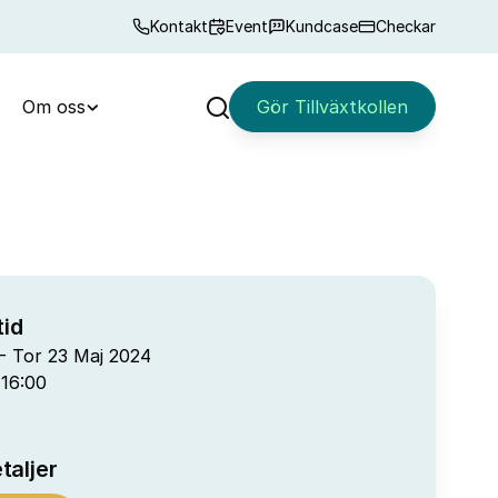
Kontakt
Event
Kundcase
Checkar
Om oss
Gör Tillväxtkollen
Sök
id
- Tor 23 Maj 2024
 16:00
taljer