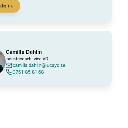
dig nu
Camilla Dahlin
Industricoach, vice VD
camilla.dahlin@iucsyd.se
0761-85 81 68