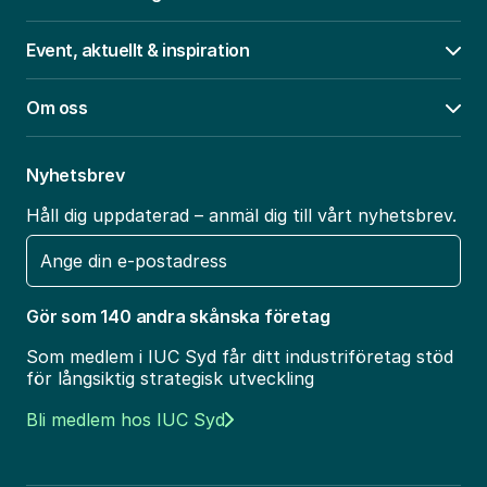
Event, aktuellt & inspiration
Öpp
Om oss
Öpp
Nyhetsbrev
Håll dig uppdaterad – anmäl dig till vårt nyhetsbrev.
E-
post
Gör som 140 andra skånska företag
Som medlem i IUC Syd får ditt industriföretag stöd
för långsiktig strategisk utveckling
Bli medlem hos IUC Syd