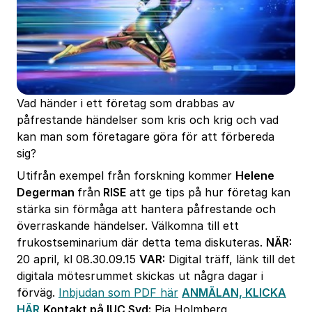
Vad händer i ett företag som drabbas av
påfrestande händelser som kris och krig och vad
kan man som företagare göra för att förbereda
sig?
Utifrån exempel från forskning kommer
Helene
Degerman
från
RISE
att ge tips på hur företag kan
stärka sin förmåga att hantera påfrestande och
överraskande händelser. Välkomna till ett
frukostseminarium där detta tema diskuteras.
NÄR:
20 april, kl 08.30.09.15
VAR:
Digital träff, länk till det
digitala mötesrummet skickas ut några dagar i
förväg.
Inbjudan som PDF här
ANMÄLAN, KLICKA
HÄR
Kontakt på IUC Syd:
Pia Holmberg,