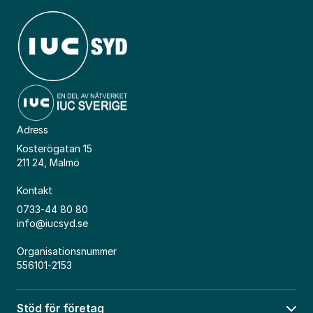
Adress
Kosterögatan 15
211 24, Malmö
Kontakt
0733-44 80 80
info@iucsyd.se
Organisationsnummer
556101-2153
Stöd för företag
Öpp