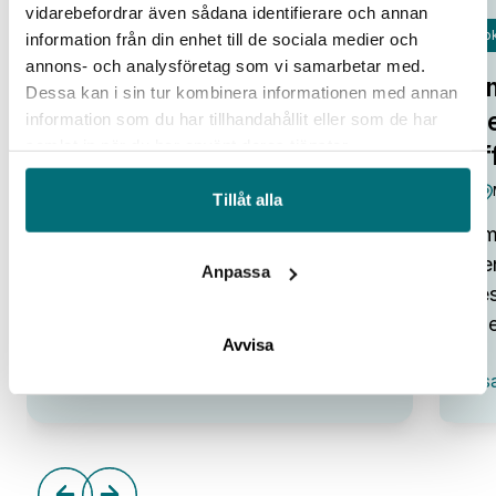
vidarebefordrar även sådana identifierare och annan
Fok
information från din enhet till de sociala medier och
Open Lab Day hos IUC Syd
annons- och analysföretag som vi samarbetar med.
Om
IUC Syd/Malmö
Dessa kan i sin tur kombinera informationen med annan
tr
information som du har tillhandahållit eller som de har
Alla pratar om potentialen i ny
samlat in när du har använt deras tjänster.
af
teknik. Smarta system, automation,
robotar och AI som kan lyfta…
Tillåt alla
Omv
:
Visa event
Den
Open
Anpassa
Lab
bes
Day
ene
hos
Avvisa
IUC
:
Syd
Vis
Omv
–
frå
tre
till